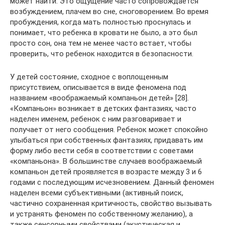
может найти. Это ощущение часто сопровождается
возбуждением, плачем во сне, сноговорением. Во время
пробуждения, когда мать полностью проснулась и
понимает, что ребенка в кровати не было, а это был
просто сон, она тем не менее часто встает, чтобы
проверить, что ребенок находится в безопасности.
У детей состояние, сходное с воплощенным
присутствием, описывается в виде феномена под
названием «воображаемый компаньон детей» [28].
«Компаньон» возникает в детских фантазиях, часто
наделен именем, ребенок с ним разговаривает и
получает от него сообщения. Ребенок может спокойно
улыбаться при собственных фантазиях, придавать им
форму либо вести себя в соответствии с советами
«компаньона». В большинстве случаев воображаемый
компаньон детей проявляется в возрасте между 3 и 6
годами с последующим исчезновением. Данный феномен
наделен всеми субъективными (активный поиск,
частично сохраненная критичность, свойство вызывать
и устранять феномен по собственному желанию), а
также сенсорными свойствами (акустическая и