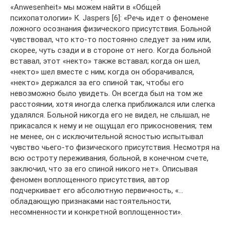
«Anwesenheit» мы можем найти в «Общей
психопатологии» К. Jaspers [6]: «Речь идет о феномене
ложного осознания физического присутствия. Больной
чувствовал, что кто-то постоянно следует за ним или,
скорее, чуть сзади и в стороне от него. Когда больной
вставал, этот «некто» также вставал; когда он шел,
«некто» шел вместе с ним; когда он оборачивался,
«некто» держался за его спиной так, чтобы его
невозможно было увидеть. Он всегда был на том же
расстоянии, хотя иногда слегка приближался или слегка
удалялся. Больной никогда его не видел, не слышал, не
прикасался к нему и не ощущал его прикосновения; тем
не менее, он с исключительной ясностью испытывал
чувство чьего-то физического присутствия. Несмотря на
всю остроту переживания, больной, в конечном счете,
заключил, что за его спиной никого нет». Описывая
феномен воплощенного присутствия, автор
подчеркивает его абсолютную первичность, «…
обладающую признаками настоятельности,
несомненности и конкретной воплощенности».