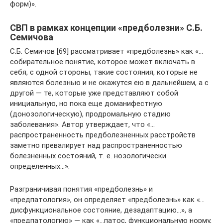
форм)».
СВП в рамках концепции «предболезни» С.Б.
Семичова
С.Б. Семичов [69] рассматривает «предболезнь» как «…
собирательное понятие, которое может включать в
себя, с одной стороны, такие состояния, которые не
являются болезнью и не окажутся ею в дальнейшем, а с
другой — те, которые уже представляют собой
инициальную, но пока еще доманифестную
(донозологическую), продромальную стадию
заболевания». Автор утверждает, что «…
распространенность предболезненных расстройств
заметно превалирует над распространенностью
болезненных состояний, т. е. нозологически
определенных…».
Разграничивая понятия «предболезнь» и
«предпатология», он определяет «предболезнь» как «…
дисфункциональное состояние, дезадаптацию…», а
«предпатологию» — как «…патос, функциональную норму,