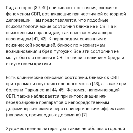
Ряд авторов [39, 40] описывают состояния, схожие с
феноменом СВП, возникающие при частичной сенсорной
депривации. Нам представляется, что подобные
психопатологические состояния ближе не к СВП, а к
психогенным параноидам, так называемым аллерс-
параноидам [41, 42]. К параноидам, связанным с
психической изоляцией, близок по механизмам
возникновения и бред тугоухих. Все эти состояния не
могут быть отнесены к СВП в связи с наличием бреда и
отсутствием критики.
Есть клинические описания состояний, близких к СВП
при травмах и опухолях головного мозга [43], а также при
болезни Паркинсона [44, 45]. Феномен, напоминающий
СВП, также наблюдается при интоксикации или
передозировке препаратов с непосредственным
дофаминергическим и серотонинергическим эффектами
(например, производных дофамина) [7].
Художественная литература также не обошла стороной