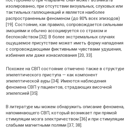
постороннего при «параличе сна» может возникать
изолированно, при отсутствии визуальных, слуховых или
тактильных галлюцинаций и является наиболее
распространенным феноменом (до 80% всех эпизодов)
[19]. Состояние, как правило, сопровождается сильными
эмоциями и обычно ассоциируется со страхом и
беспокойством [32]. В более экстремальных случаях
ощущаемое присутствие может иметь форму нападения
с сопровождающими фиктивными чувствами удушения,
избиения или даже изнасилования [20, 33].
Похожее на СВП состояние отмечено также в структуре
эпилептического приступа — как компонент
эпилептической ауры [34]. Имеются наблюдения
феномена СВП у пациентов, страдающих височной
эпилепсией [35].
В литературе мы можем обнаружить описание феномена,
напоминающего СВП, который возникает при прямой
стимуляции мозга электричеством [36] и при стимуляции
слабыми магнитными полями [37, 38].