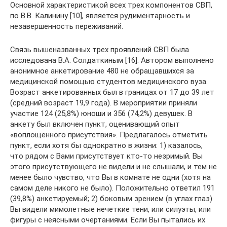
Основной характеристикой всех трех компонентов СВП,
по В.В. Калинину [10], является рудиментарность и
незавершенность переживаний.
Связь вышеназванных трех проявлений СВП была
исследована В.А. Солдаткиным [16]. Автором выполнено
анонимное анкетирование 480 не обращавшихся за
медицинской помощью студентов медицинского вуза.
Возраст анкетированных был в границах от 17 до 39 лет
(средний возраст 19,9 года). В мероприятии приняли
участие 124 (25,8%) юноши и 356 (74,2%) девушек. В
анкету был включен пункт, оценивающий опыт
«воплощенного присутствия». Предлагалось отметить
пункт, если хотя бы однократно в жизни: 1) казалось,
что рядом с Вами присутствует кто-то незримый. Вы
этого присутствующего не видели и не слышали, и тем не
менее было чувство, что Вы в комнате не одни (хотя на
самом деле никого не было). Положительно ответил 191
(39,8%) анкетируемый; 2) боковым зрением (в углах глаз)
Вы видели мимолетные нечеткие тени, или силуэты, или
фигуры с неясными очертаниями. Если Вы пытались их