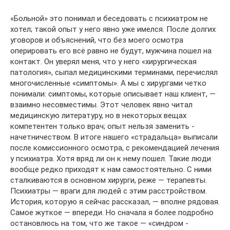
«Больной» это понимал и беседовать с психиатром не
хотел; такой опыт у него явно уже имелся. После долгих
уговоров и объяснений, что без моего осмотра
оперировать его всё равно не будут, мужчина пошел на
контакт. Он уверял меня, что у него «хирургическая
патология», сыпал медицинскими терминами, перечислял
многочисленные «симптомы». А мы с хирургами четко
понимали: симптомы, которые описывает наш клиент, —
взаимно несовместимы. Этот человек явно читал
медицинскую литературу, но в некоторых вещах
компетентен только врач; опыт нельзя заменить ­
начетничеством. В итоге нашего «страдальца» выписали
после комиссионного осмотра, с рекомендацией лечения
у психиатра. Хотя вряд ли он к нему пошел. Такие люди
вообще редко приходят к нам самостоятельно. С ними
сталкиваются в основном хирурги, реже — терапевты.
Психиатры — враги для людей с этим ­расстройством.
История, которую я сейчас рассказал, — вполне рядовая.
Самое жуткое — впереди. Но сначала я более подробно
остановлюсь на том, что же такое — «синдром ­