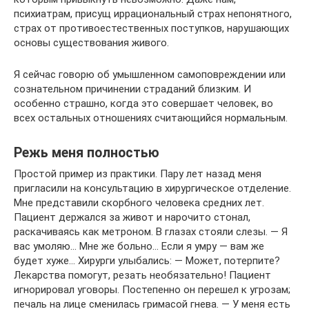
психиатрам, присущ иррациональный страх непонятного,
страх от противоестественных поступков, нарушающих
основы существования ­живого.
Я сейчас говорю об умышленном самоповреждении или
сознательном причинении страданий близким. И
особенно страшно, когда это совершает человек, во
всех остальных отношениях считающийся ­нормальным.
Режь меня полностью
Простой пример из практики. Пару лет назад меня
пригласили на консультацию в хирургическое отделение.
Мне представили скорбного человека средних лет.
Пациент держался за живот и нарочито стонал,
раскачиваясь как метроном. В глазах стояли ­слезы. — Я
вас умоляю… Мне же больно… Если я умру — вам же
будет ­хуже… Хирурги ­улыбались: — Может, потерпите?
Лекарства помогут, резать ­необязательно! Пациент
игнорировал уговоры. Постепенно он перешел к угрозам;
печаль на лице сменилась гримасой ­гнева. — У меня есть