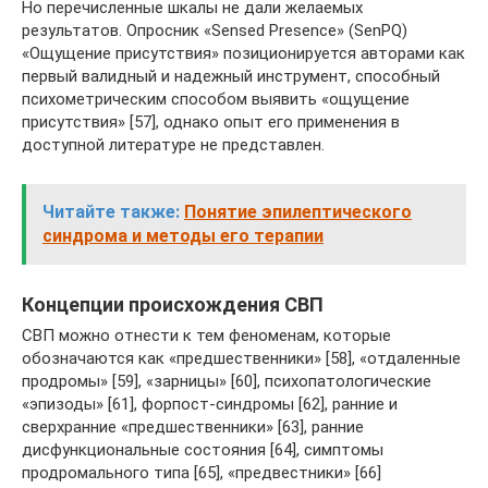
Но перечисленные шкалы не дали желаемых
результатов. Опросник «Sensed Presence» (SenPQ)
«Ощущение присутствия» позиционируется авторами как
первый валидный и надежный инструмент, способный
психометрическим способом выявить «ощущение
присутствия» [57], однако опыт его применения в
доступной литературе не представлен.
Читайте также:
Понятие эпилептического
синдрома и методы его терапии
Концепции происхождения СВП
СВП можно отнести к тем феноменам, которые
обозначаются как «предшественники» [58], «отдаленные
продромы» [59], «зарницы» [60], психопатологические
«эпизоды» [61], форпост-синдромы [62], ранние и
сверхранние «предшественники» [63], ранние
дисфункциональные состояния [64], симптомы
продромального типа [65], «предвестники» [66]