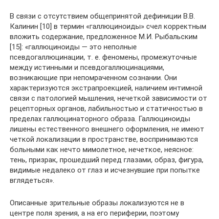
В связи с отсутствием общепринятой дефиниции В.В.
Калинин [10] в термин «галлюциноиды» счел корректным
вложить содержание, предложенное М.И. Рыбальским
[15]: «галлюциноиды — это неполные
псевдогаллюцинации, т. е. феномены, промежуточные
между истинными и псевдогаллюцинациями,
возникающие при непомраченном сознании. Они
характеризуются экстрапроекцией, наличием интимной
связи с патологией мышления, нечеткой зависимости от
рецепторных органов, лабильностью и статичностью в
пределах галлюцинаторного образа. Галлюциноиды
лишены естественного внешнего оформления, не имеют
четкой локализации в пространстве, воспринимаются
больными как нечто мимолетное, нечеткое, неясное:
тень, призрак, прошедший перед глазами, образ, фигура,
видимые недалеко от глаз и исчезнувшие при попытке
вглядеться».
Описанные зрительные образы локализуются не в
центре поля зрения, а на его периферии, поэтому