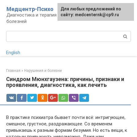
Перейти
Медцентр-Психо
Для любых предложений по
к
Диагностика и терапия психоневрологических
сайту: medcenternk@cp9.ru
контенту
болезней
Поиск:
English
Главная
»
Нарушения и болезни
Синдром Мюнхгаузена: причины, признаки и
проявления, диагностика, как лечить
В практике психиатра бывает почти всё: интригующее,
смешное, грустное, раздражающее. Со временем
привыкаешь к разным формам безумия. Но есть вещи, к
которым привыкнуть невозможно. Даже нам,