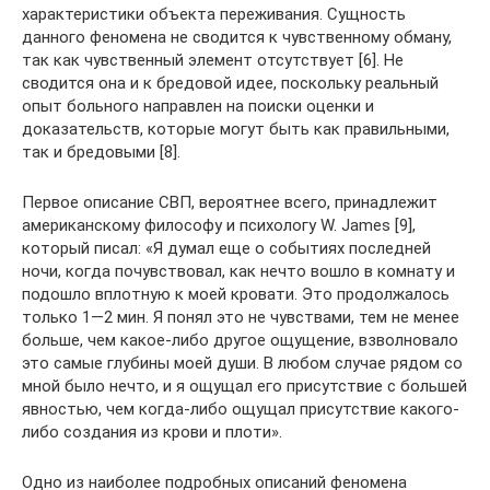
характеристики объекта переживания. Сущность
данного феномена не сводится к чувственному обману,
так как чувственный элемент отсутствует [6]. Не
сводится она и к бредовой идее, поскольку реальный
опыт больного направлен на поиски оценки и
доказательств, которые могут быть как правильными,
так и бредовыми [8].
Первое описание СВП, вероятнее всего, принадлежит
американскому философу и психологу W. James [9],
который писал: «Я думал еще о событиях последней
ночи, когда почувствовал, как нечто вошло в комнату и
подошло вплотную к моей кровати. Это продолжалось
только 1—2 мин. Я понял это не чувствами, тем не менее
больше, чем какое-либо другое ощущение, взволновало
это самые глубины моей души. В любом случае рядом со
мной было нечто, и я ощущал его присутствие с большей
явностью, чем когда-либо ощущал присутствие какого-
либо создания из крови и плоти».
Одно из наиболее подробных описаний феномена