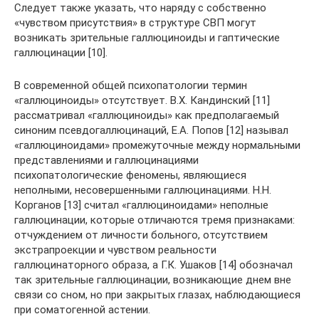
Следует также указать, что наряду с собственно
«чувством присутствия» в структуре СВП могут
возникать зрительные галлюциноиды и гаптические
галлюцинации [10].
В современной общей психопатологии термин
«галлюциноиды» отсутствует. В.Х. Кандинский [11]
рассматривал «галлюциноиды» как предполагаемый
синоним псевдогаллюцинаций, Е.А. Попов [12] называл
«галлюциноидами» промежуточные между нормальными
представлениями и галлюцинациями
психопатологические феномены, являющиеся
неполными, несовершенными галлюцинациями. Н.Н.
Корганов [13] считал «галлюциноидами» неполные
галлюцинации, которые отличаются тремя признаками:
отчуждением от личности больного, отсутствием
экстрапроекции и чувством реальности
галлюцинаторного образа, а Г.К. Ушаков [14] обозначал
так зрительные галлюцинации, возникающие днем вне
связи со сном, но при закрытых глазах, наблюдающиеся
при соматогенной астении.