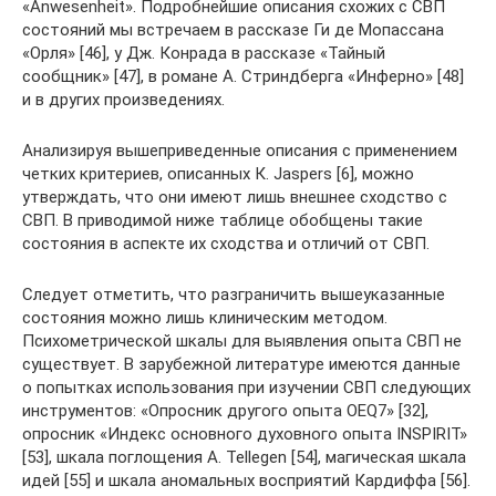
«Anwesenheit». Подробнейшие описания схожих с СВП
состояний мы встречаем в рассказе Ги де Мопассана
«Орля» [46], у Дж. Конрада в рассказе «Тайный
сообщник» [47], в романе А. Стриндберга «Инферно» [48]
и в других произведениях.
Анализируя вышеприведенные описания с применением
четких критериев, описанных К. Jaspers [6], можно
утверждать, что они имеют лишь внешнее сходство с
СВП. В приводимой ниже таблице обобщены такие
состояния в аспекте их сходства и отличий от СВП.
Следует отметить, что разграничить вышеуказанные
состояния можно лишь клиническим методом.
Психометрической шкалы для выявления опыта СВП не
существует. В зарубежной литературе имеются данные
о попытках использования при изучении СВП следующих
инструментов: «Опросник другого опыта OEQ7» [32],
опросник «Индекс основного духовного опыта INSPIRIT»
[53], шкала поглощения A. Tellegen [54], магическая шкала
идей [55] и шкала аномальных восприятий Кардиффа [56].