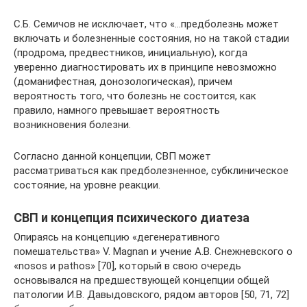
С.Б. Семичов не исключает, что «…предболезнь может
включать и болезненные состояния, но на такой стадии
(продрома, предвестников, инициальную), когда
уверенно диагностировать их в принципе невозможно
(доманифестная, донозологическая), причем
вероятность того, что болезнь не состоится, как
правило, намного превышает вероятность
возникновения болезни.
Согласно данной концепции, СВП может
рассматриваться как предболезненное, субклиническое
состояние, на уровне реакции.
СВП и концепция психического диатеза
Опираясь на концепцию «дегенеративного
помешательства» V. Magnan и учение А.В. Снежневского о
«nosos и pathos» [70], который в свою очередь
основывался на предшествующей концепции общей
патологии И.В. Давыдовского, рядом авторов [50, 71, 72]