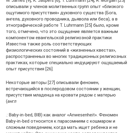
W. James [9], К. Jaspers [6], Т. Luhrmann [24], R. Morgain [25]
описывали у членов молитвенных групп опыт «близкого
ощутимого присутствия» духовного существа (Бога,
ангела, духовного проводника, дьявола или беса), а в
этнографической работе Т. Luhrmann [25] было, кроме
того, отмечено, что это ощущение является важным
компонентом евангельской религиозной практики.
Известна также роль соответствующих
физиологических состояний в «жизненных квестах»,
распространенных во многих традиционных религиозных
практиках, которые специально индуцируют ощущаемый
опыт присутствия [26].
Некоторые авторы [27] описывали феномен,
встречающийся в послеродовом состоянии у женщин,
присутствия младенца на кровати рядом с матерью
(
англ
.: Baby-in-bed, BIB) как аналог «Anwesenheit». Феномен
Baby-in-bed относится к парасомниям с кошмаром и
сложным поведением, когда мать ищет ребенка и не