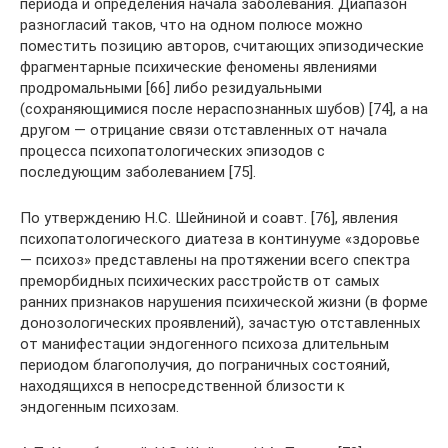
периода и определения начала заболевания. Диапазон
разногласий таков, что на одном полюсе можно
поместить позицию авторов, считающих эпизодические
фрагментарные психические феномены явлениями
продромальными [66] либо резидуальными
(сохраняющимися после нераспознанных шубов) [74], а на
другом — отрицание связи отставленных от начала
процесса психопатологических эпизодов с
последующим заболеванием [75].
По утверждению Н.С. Шейниной и соавт. [76], явления
психопатологического диатеза в континууме «здоровье
— психоз» представлены на протяжении всего спектра
преморбидных психических расстройств от самых
ранних признаков нарушения психической жизни (в форме
донозологических проявлений), зачастую отставленных
от манифестации эндогенного психоза длительным
периодом благополучия, до пограничных состояний,
находящихся в непосредственной близости к
эндогенным психозам.