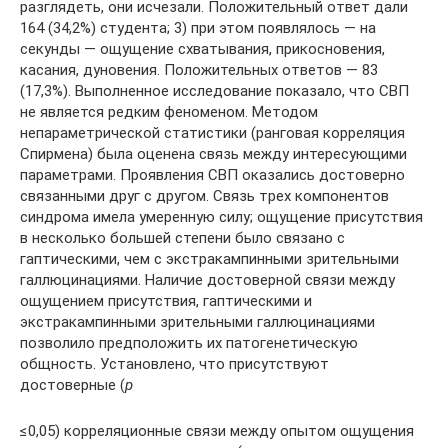
разглядеть, они исчезали. Положительный ответ дали
164 (34,2%) студента; 3) при этом появлялось — на
секунды — ощущение схватывания, прикосновения,
касания, дуновения. Положительных ответов — 83
(17,3%). Выполненное исследование показало, что СВП
не является редким феноменом. Методом
непараметрической статистики (ранговая корреляция
Спирмена) была оценена связь между интересующими
параметрами. Проявления СВП оказались достоверно
связанными друг с другом. Связь трех компонентов
синдрома имела умеренную силу; ощущение присутствия
в несколько большей степени было связано с
гаптическими, чем с экстракампинными зрительными
галлюцинациями. Наличие достоверной связи между
ощущением присутствия, гаптическими и
экстракампинными зрительными галлюцинациями
позволило предположить их патогенетическую
общность. Установлено, что присутствуют
достоверные (
p
≤0,05) корреляционные связи между опытом ощущения