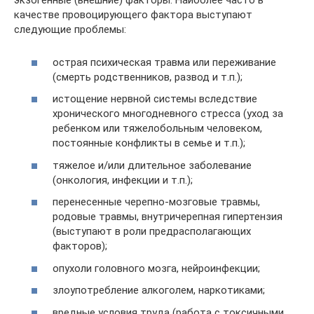
экзогенные (внешние) факторы. Наиболее часто в
качестве провоцирующего фактора выступают
следующие проблемы:
острая психическая травма или переживание
(смерть родственников, развод и т.п.);
истощение нервной системы вследствие
хронического многодневного стресса (уход за
ребенком или тяжелобольным человеком,
постоянные конфликты в семье и т.п.);
тяжелое и/или длительное заболевание
(онкология, инфекции и т.п.);
перенесенные черепно-мозговые травмы,
родовые травмы, внутричерепная гипертензия
(выступают в роли предрасполагающих
факторов);
опухоли головного мозга, нейроинфекции;
злоупотребление алкоголем, наркотиками;
вредные условия труда (работа с токсичными