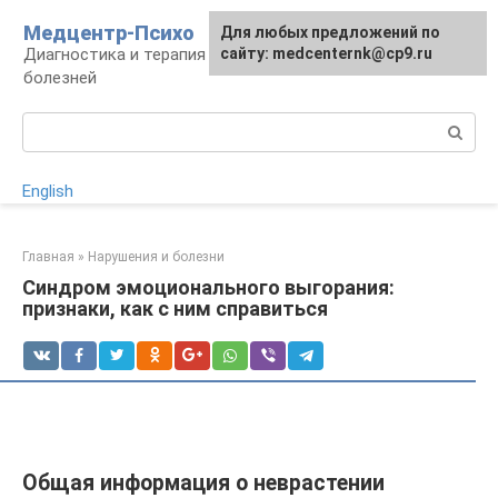
Перейти
Медцентр-Психо
Для любых предложений по
к
Диагностика и терапия психоневрологических
сайту: medcenternk@cp9.ru
контенту
болезней
Поиск:
English
Главная
»
Нарушения и болезни
Синдром эмоционального выгорания:
признаки, как с ним справиться
Общая информация о неврастении