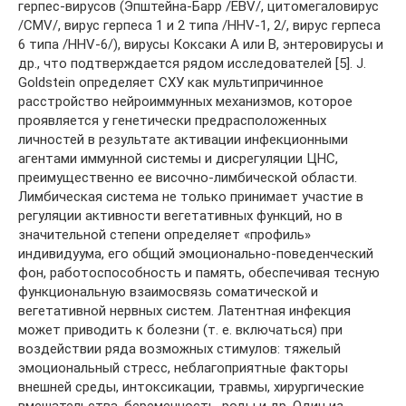
герпес-вирусов (Эпштейна-Барр /EBV/, цитомегаловирус
/CMV/, вирус герпеса 1 и 2 типа /HHV-1, 2/, вирус герпеса
6 типа /HHV-6/), вирусы Коксаки А или В, энтеровирусы и
др., что подтверждается рядом исследователей [5]. J.
Goldstein определяет СХУ как мультипричинное
расстройство нейроиммунных механизмов, которое
проявляется у генетически предрасположенных
личностей в результате активации инфекционными
агентами иммунной системы и дисрегуляции ЦНС,
преимущественно ее височно-лимбической области.
Лимбическая система не только принимает участие в
регуляции активности вегетативных функций, но в
значительной степени определяет «профиль»
индивидуума, его общий эмоционально-поведенческий
фон, работоспособность и память, обеспечивая тесную
функциональную взаимосвязь соматической и
вегетативной нервных систем. Латентная инфекция
может приводить к болезни (т. е. включаться) при
воздействии ряда возможных стимулов: тяжелый
эмоциональный стресс, неблагоприятные факторы
внешней среды, интоксикации, травмы, хирургические