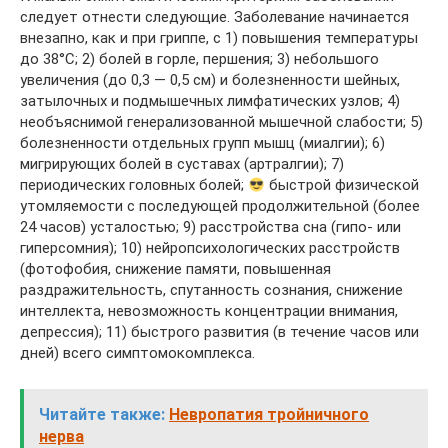
следует отнести следующие. Заболевание начинается
внезапно, как и при гриппе, с 1) повышения температуры
до 38°С; 2) болей в горле, першения; 3) небольшого
увеличения (до 0,3 — 0,5 см) и болезненности шейных,
затылочных и подмышечных лимфатических узлов; 4)
необъяснимой генерализованной мышечной слабости; 5)
болезненности отдельных групп мышц (миалгии); 6)
мигрирующих болей в суставах (артралгии); 7)
периодических головных болей;
быстрой физической
утомляемости с последующей продолжительной (более
24 часов) усталостью; 9) расстройства сна (гипо- или
гиперсомния); 10) нейропсихологических расстройств
(фотофобия, снижение памяти, повышенная
раздражительность, спутанность сознания, снижение
интеллекта, невозможность концентрации внимания,
депрессия); 11) быстрого развития (в течение часов или
дней) всего симптомокомплекса.
Читайте также:
Невропатия тройничного
нерва