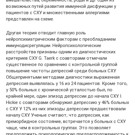
вмешательства, беременность, роды и др. Один из
возможных путей развития иммунной дисфункции у
пациентов с СХУ и множественными аллергиями
представлен на схеме.
Другая теория отводит главную роль
нейропсихиатрическим факторам с преобладанием
иммунодисрегуляции. Нейропсихологические
расстройства признаны одним из диагностических
критериев СХУ. G. Taerk с соавторами отмечали
существенное по сравнению с контрольной группой
повышение частоты депрессий среди больных СХУ.
Общепринятыми методами диагностики выраженная
депрессия выявлялась у 16 из 24 пациентов. Кроме того,
у 50% больных с хронической усталостью был, по
крайней мере, один эпизод депрессии до начала СХУ. I.
Hickie с соавторами обнаружил депрессию у 46% больных
с СХУ. У 12% из них эпизоды депрессии предшествовали
началу СХУ. Ученые считают, что депрессия, как
преморбидное состояние, встречается у больных с СХУ
чаще, чем в контрольных группах. Это позволяет
предположить психологическую предрасположенность к