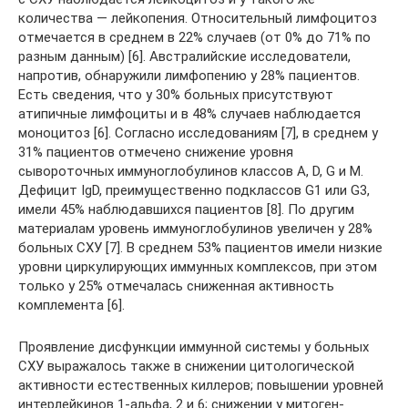
количества — лейкопения. Относительный лимфоцитоз
отмечается в среднем в 22% случаев (от 0% до 71% по
разным данным) [6]. Австралийские исследователи,
напротив, обнаружили лимфопению у 28% пациентов.
Есть сведения, что у 30% больных присутствуют
атипичные лимфоциты и в 48% случаев наблюдается
моноцитоз [6]. Согласно исследованиям [7], в среднем у
31% пациентов отмечено снижение уровня
сывороточных иммуноглобулинов классов A, D, G и M.
Дефицит IgD, преимущественно подклассов G1 или G3,
имели 45% наблюдавшихся пациентов [8]. По другим
материалам уровень иммуноглобулинов увеличен у 28%
больных СХУ [7]. В среднем 53% пациентов имели низкие
уровни циркулирующих иммунных комплексов, при этом
только у 25% отмечалась сниженная активность
комплемента [6].
Проявление дисфункции иммунной системы у больных
СХУ выражалось также в снижении цитологической
активности естественных киллеров; повышении уровней
интерлейкинов 1-альфа, 2 и 6; снижении у митоген-