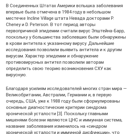
В Соединенных Штатах Америки вспышка заболевания
впервые была отмечена в 1984 году в небольшом
местечке Incline Village штата Невада докторами P.
Cheney и D. Peterson. В тот период авторы
первопричиной эпидемии считали вирус Эпштейна-Барр,
поскольку у большинства заболевших были обнаружены
в крови антитела к указанному вирусу. Дальнейшие
исследования позволили выявить антитела и к другим
вирусам. Характер эпидемии и обнаружение
противовирусных антител позволили авторам
определить свою теорию возникновения СХУ как
вирусную.
Благодаря усилиям исследователей многих стран мира —
Великобритании, Австралии, Германии и, в первую
очередь, США, уже к 1988 году были сформулированы
основные диагностические критерии синдрома
хронической усталости [3]. Поскольку главными
мишенями болезни являются ЦНС и иммунная система,
название заболевания изменилось на «синдром
хронической усталости и иммунной дисфункции», что