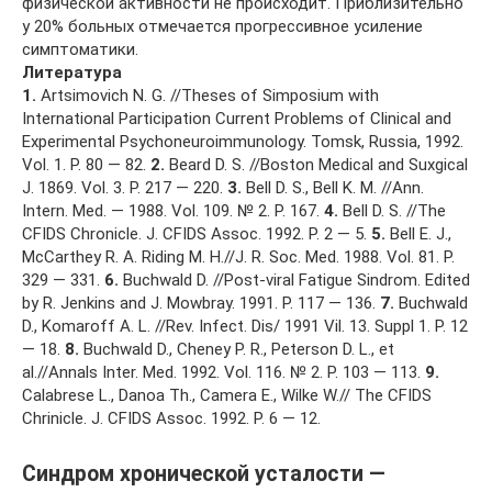
физической активности не происходит. Приблизительно
у 20% больных отмечается прогрессивное усиление
симптоматики.
Литература
1.
Artsimovich N. G. //Theses of Simposium with
International Participation Current Problems of Clinical and
Experimental Psychoneuroimmunology. Tomsk, Russia, 1992.
Vol. 1. P. 80 — 82.
2.
Beard D. S. //Boston Medical and Suxgical
J. 1869. Vol. 3. P. 217 — 220.
3.
Bell D. S., Bell K. M. //Ann.
Intern. Med. — 1988. Vol. 109. № 2. P. 167.
4.
Bell D. S. //The
CFIDS Chronicle. J. CFIDS Assoc. 1992. P. 2 — 5.
5.
Bell E. J.,
McCarthey R. A. Riding M. H.//J. R. Soc. Med. 1988. Vol. 81. P.
329 — 331.
6.
Buchwald D. //Post-viral Fatigue Sindrom. Edited
by R. Jenkins and J. Mowbray. 1991. P. 117 — 136.
7.
Buchwald
D., Komaroff A. L. //Rev. Infect. Dis/ 1991 Vil. 13. Suppl 1. P. 12
— 18.
8.
Buchwald D., Cheney P. R., Peterson D. L., et
al.//Annals Inter. Med. 1992. Vol. 116. № 2. P. 103 — 113.
9.
Calabrese L., Danoa Th., Camera E., Wilke W.// The CFIDS
Chrinicle. J. CFIDS Assoc. 1992. P. 6 — 12.
Синдром хронической усталости —