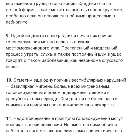
евстахиевой трубы, отосклерозы. Средний отит в
острой форме также может вызывать головокружение,
особенно если он осложнен гнойными процессами в
лабиринте.
9.
Одной из достаточно редких и нечастых причин
головокружения можно назвать опухоль
мостомозжечкового угла. Постепенный и медленный
процесс утраты слуха, а также постоянный шум в ушах
говорят о таком заболевании, как невринома слухового
нерва.
10.
Отметим еще одну причину вестибулярных нарушений
— базилярная мигрень. Больше всех мигренозным
головокружениям и болям подвержены девочки в
препубертатном периоде. Они длятся не более часа и
снимаются приемом противомигренозных лекарств.
11.
Недолговременные приступы головокружения могут
возникать и при эпилепсии. Но вместе с ними обычно
наблюдаются и остальные симптомы эпилептического