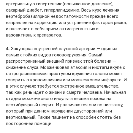
артериальную гипертензию(повышенное давление),
сахарный диабет, гиперлипидемию. Весь курс лечения
вертебробазилярной недостаточности прежде всего
направлен на коррекцию или устранение факторов риска,
и включает в себя прием антиагрегантных и
вазоактивных препаратов.
4.
Закупорка внутренней слуховой артерии — один из
самых стойких видов головокружения. Самый
распространенный внешний признак этой болезни —
снижение слуха. Мозжечковая атаксия и нистагм вкупе с
остро развившимся приступом кружения головы может
говорить о кровоизлиянии или мозжечковом инфаркте. И
в этих случаях требуется экстренное вмешательство,
так как речь идет о жизни и смерти человека. Начальная
стадия мозжечкового инсульта весьма похожа на
вестибулярный неврит. И различаются они по нистагму,
который при данном нарушении двусторонний или
вертикальный. Также пациент на способен стоять без
посторонней помощи.