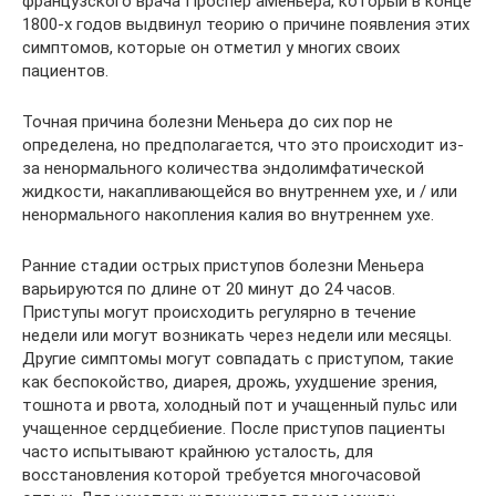
французского врача Проспер аМеньера, который в конце
1800-х годов выдвинул теорию о причине появления этих
симптомов, которые он отметил у многих своих
пациентов.
Точная причина болезни Меньера до сих пор не
определена, но предполагается, что это происходит из-
за ненормального количества эндолимфатической
жидкости, накапливающейся во внутреннем ухе, и / или
ненормального накопления калия во внутреннем ухе.
Ранние стадии острых приступов болезни Меньера
варьируются по длине от 20 минут до 24 часов.
Приступы могут происходить регулярно в течение
недели или могут возникать через недели или месяцы.
Другие симптомы могут совпадать с приступом, такие
как беспокойство, диарея, дрожь, ухудшение зрения,
тошнота и рвота, холодный пот и учащенный пульс или
учащенное сердцебиение. После приступов пациенты
часто испытывают крайнюю усталость, для
восстановления которой требуется многочасовой