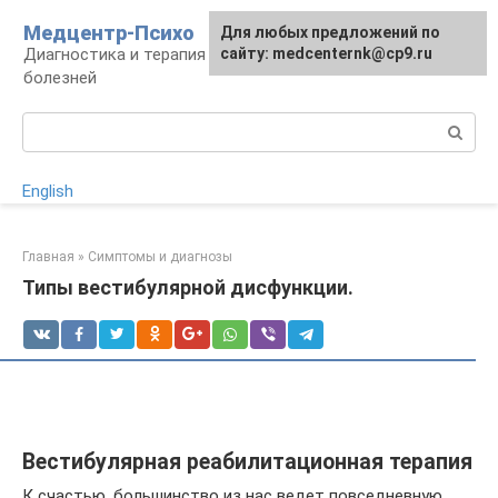
Перейти
Медцентр-Психо
Для любых предложений по
к
Диагностика и терапия психоневрологических
сайту: medcenternk@cp9.ru
контенту
болезней
Поиск:
English
Главная
»
Симптомы и диагнозы
Типы вестибулярной дисфункции.
Вестибулярная реабилитационная терапия
К счастью, большинство из нас ведет повседневную