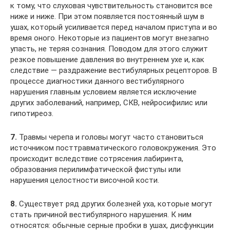
к тому, что слуховая чувствительность становится все
ниже и ниже. При этом появляется постоянный шум в
ушах, который усиливается перед началом приступа и во
время оного. Некоторые из пациентов могут внезапно
упасть, не теряя сознания. Поводом для этого служит
резкое повышение давления во внутреннем ухе и, как
следствие — раздражение вестибулярных рецепторов. В
процессе диагностики данного вестибулярного
нарушения главным условием является исключение
других заболеваний, например, СКВ, нейросифилис или
гипотиреоз.
7.
Травмы черепа и головы могут часто становиться
источником посттравматического головокружения. Это
происходит вследствие сотрясения лабиринта,
образования перилимфатической фистулы или
нарушения целостности височной кости.
8.
Существует ряд других болезней уха, которые могут
стать причиной вестибулярного нарушения. К ним
относятся: обычные серные пробки в ушах, дисфункции