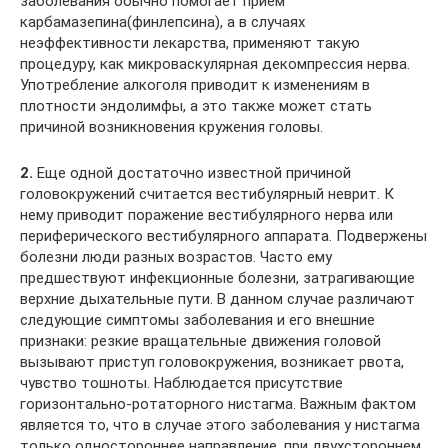
заболевания обычно помогает прием
карбамазепина(финлепсина), а в случаях
неэффективности лекарства, применяют такую
процедуру, как микроваскулярная декомпрессия нерва.
Употребление алкоголя приводит к изменениям в
плотности эндолимфы, а это также может стать
причиной возникновения кружения головы.
2.
Еще одной достаточно известной причиной
головокружений считается вестибулярный неврит. К
нему приводит поражение вестибулярного нерва или
периферического вестибулярного аппарата. Подвержены
болезни люди разных возрастов. Часто ему
предшествуют инфекционные болезни, затрагивающие
верхние дыхательные пути. В данном случае различают
следующие симптомы заболевания и его внешние
признаки: резкие вращательные движения головой
вызывают приступ головокружения, возникает рвота,
чувство тошноты. Наблюдается присутствие
горизонтально-ротаторного нистагма. Важным фактом
является то, что в случае этого заболевания у нистагма
только одностороннее направление, при двухстороннем