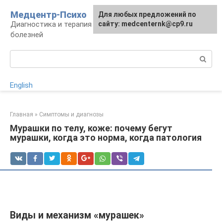
Перейти
Медцентр-Психо
Для любых предложений по
к
Диагностика и терапия психоневрологических
сайту: medcenternk@cp9.ru
контенту
болезней
Поиск:
English
Главная
»
Симптомы и диагнозы
Мурашки по телу, коже: почему бегут
мурашки, когда это норма, когда патология
Виды и механизм «мурашек»