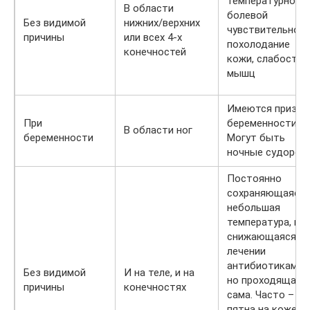
температурной и
В области
болевой
Без видимой
нижних/верхних
чувствительност
причины
или всех 4-х
похолодание
конечностей
кожи, слабость
мышц
Имеются призна
При
беременности.
В области ног
беременности
Могут быть
ночные судорог
Постоянно
сохраняющаяся
небольшая
температура, не
снижающаяся пр
лечении
антибиотиками,
Без видимой
И на теле, и на
но проходящая
причины
конечностях
сама. Часто –
пятна на коже,