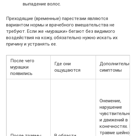
выпадение волос.
Преходящие (временные) парестезии являются
вариантом нормы и врачебного вмешательства не
требуют. Если же «мурашки» бегают без видимого
воздействия на кожу, обязательно нужно искать их
причину и устранять ее.
После чего
Где они
Дополнительны
мурашки
ощущаются
симптомы
появились
Онемение,
нарушение
чувствительнос
и движений в
конечностях. Пр
травме шейного
После травмы
В области