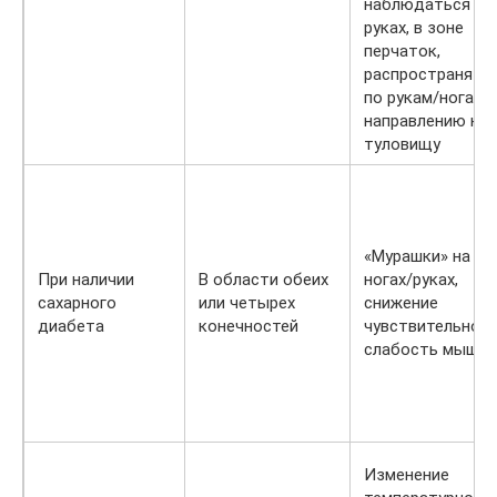
наблюдаться на
руках, в зоне
перчаток,
распространять
по рукам/ногам 
направлению к
туловищу
«Мурашки» на
При наличии
В области обеих
ногах/руках,
сахарного
или четырех
снижение
диабета
конечностей
чувствительност
слабость мышц
Изменение