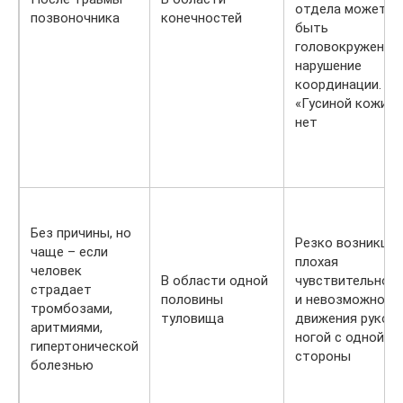
отдела может
позвоночника
конечностей
быть
головокружение,
нарушение
координации.
«Гусиной кожи»
нет
Без причины, но
Резко возникша
чаще – если
плохая
человек
В области одной
чувствительнос
страдает
половины
и невозможност
тромбозами,
туловища
движения рукой 
аритмиями,
ногой с одной
гипертонической
стороны
болезнью