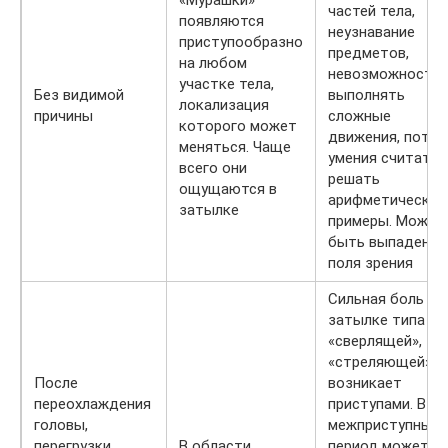
частей тела,
появляются
неузнавание
приступообразно
предметов,
на любом
невозможность
участке тела,
Без видимой
выполнять
локализация
причины
сложные
которого может
движения, потер
меняться. Чаще
умения считать 
всего они
решать
ощущаются в
арифметические
затылке
примеры. Может
быть выпадение
поля зрения
Сильная боль в
затылке типа
«сверлящей»,
«стреляющей»,
После
возникает
переохлаждения
приступами. В
головы,
межприступный
перегрузки
В области
период может