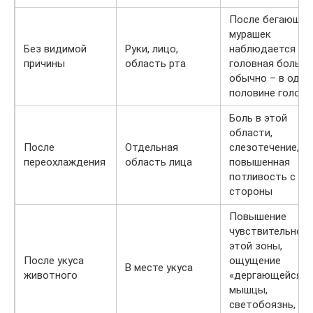
После бегающих
мурашек
Без видимой
Руки, лицо,
наблюдается
причины
область рта
головная боль,
обычно – в одно
половине голов
Боль в этой
области,
После
Отдельная
слезотечение,
переохлаждения
область лица
повышенная
потливость с эт
стороны
Повышение
чувствительнос
этой зоны,
После укуса
ощущение
В месте укуса
животного
«дергающейся»
мышцы,
светобоязнь,