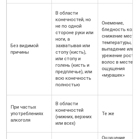
В области
конечностей, но
Онемение,
не по одной
бледность кожи,
стороне руки или
снижение местн
ноги, а
температуры,
Без видимой
захватывая или
выпадение или
причины
стопу (кисть),
урежение роста
или стопу и
волос в месте
голень (кисть и
ощущения
предплечье), или
«мурашек»
всю конечность
полностью
В области
При частых
конечностей
употреблениях
Те же
(нижних, верхних
алкоголя
или всех)
Ощущение