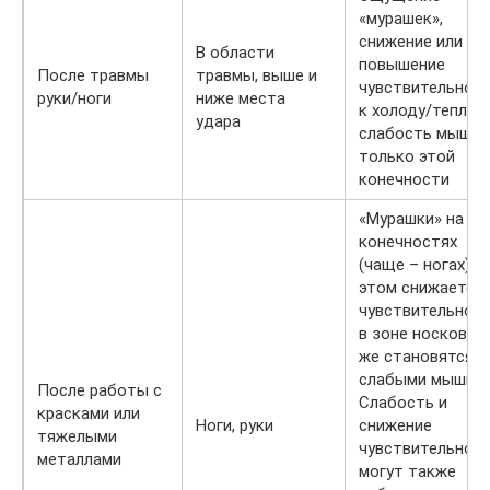
«мурашек»,
снижение или
В области
повышение
После травмы
травмы, выше и
чувствительнос
руки/ноги
ниже места
к холоду/теплу,
удара
слабость мышц
только этой
конечности
«Мурашки» на
конечностях
(чаще – ногах), п
этом снижается
чувствительнос
в зоне носков, т
же становятся
слабыми мышцы
После работы с
Слабость и
красками или
Ноги, руки
снижение
тяжелыми
чувствительнос
металлами
могут также