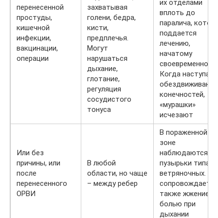
их отделами
перенесенной
захватывая
вплоть до
простуды,
голени, бедра,
паралича, котор
кишечной
кисти,
поддается
инфекции,
предплечья.
лечению,
вакцинации,
Могут
начатому
операции
нарушаться
своевременно.
дыхание,
Когда наступает
глотание,
обездвиживание
регуляция
конечностей,
сосудистого
«мурашки»
тонуса
исчезают
В пораженной
зоне
Или без
наблюдаются
причины, или
В любой
пузырьки типа
после
области, но чаще
ветряночных. Эт
перенесенного
– между ребер
сопровождается
ОРВИ
также жжением,
болью при
дыхании