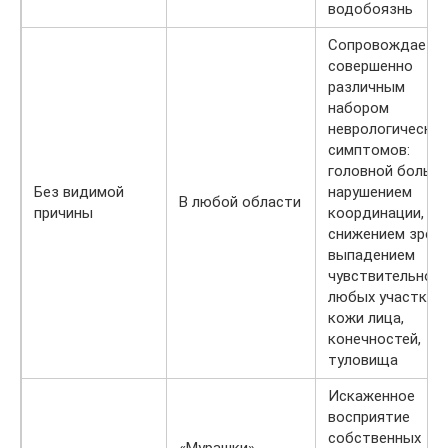
водобоязнь
Сопровождаетс
совершенно
различным
набором
неврологических
симптомов:
головной болью,
Без видимой
нарушением
В любой области
причины
координации,
снижением зрени
выпадением
чувствительнос
любых участков
кожи лица,
конечностей,
туловища
Искаженное
восприятие
собственных
«Мурашки»