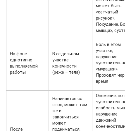
может быть
«сетчатый
рисунок».
Похудание. Боли
мышцах, сустава
Боль в этом
участке,
На фоне
В отдельном
нарушение
однотипно
участке
чувствительност
выполняемой
конечности
«мурашки».
работы
(реже – тела)
Проходят через
время
Онемение, потер
Начинается со
чувствительност
стоп, может там
слабость мышц,
же и
нарушение
закончиться,
движений
может
конечностями и
После
подниматься,