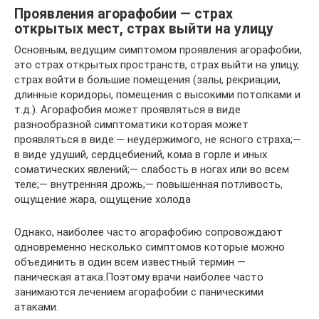
Проявления агорафобии — страх
открытых мест, страх выйти на улицу
Основным, ведущим симптомом проявления агорафобии,
это страх открытых пространств, страх выйти на улицу,
страх войти в большие помещения (залы, рекриации,
длинные коридоры, помещения с высокими потолками и
т.д.). Агорафобия может проявляться в виде
разнообразной симптоматики которая может
проявляться в виде:— неудержимого, не ясного страха;—
в виде удуший, сердцебиений, кома в горле и иных
соматических явлений;— слабость в ногах или во всем
теле;— внутренняя дрожь;— повышенная потливость,
ощущение жара, ощущение холода
Однако, наиболее часто агорафобию сопровождают
одновременно несколько симптомов которые можно
объединить в один всем известный термин —
паническая атака.Поэтому врачи наиболее часто
занимаются лечением агорафобии с паническими
атаками.