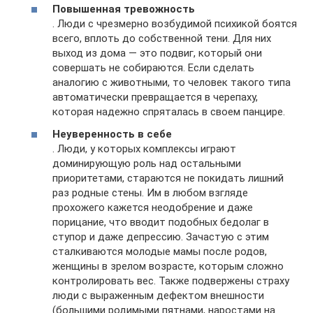
Повышенная тревожность
. Люди с чрезмерно возбудимой психикой боятся
всего, вплоть до собственной тени. Для них
выход из дома — это подвиг, который они
совершать не собираются. Если сделать
аналогию с животными, то человек такого типа
автоматически превращается в черепаху,
которая надежно спряталась в своем панцире.
Неуверенность в себе
. Люди, у которых комплексы играют
доминирующую роль над остальными
приоритетами, стараются не покидать лишний
раз родные стены. Им в любом взгляде
прохожего кажется неодобрение и даже
порицание, что вводит подобных бедолаг в
ступор и даже депрессию. Зачастую с этим
сталкиваются молодые мамы после родов,
женщины в зрелом возрасте, которым сложно
контролировать вес. Также подвержены страху
люди с выраженным дефектом внешности
(большими родимыми пятнами, наростами на