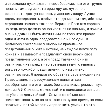
и страдания души длятся невообразимо, нам это трудно
понять там другие категории другая, духовная,
реальность доступная лишь духовному взору. Лучше
здесь преодолевать любые страдания чем там, ибо там
страдания намного тяжелее. Веришь в Бога это хорошо,
но ведь вера должна основываться на знаниях, и причём
знания должны быть истинными, потому что правда
одна и истина одна, следовательно и Бог один. К
большому сожалению у многих не правильное
представления о Боге и истине, на каждом почти углу
кричат и зазывают и предлагают свою веру и своё
представление Бога, а эти представления ой как
различны, и не правда что все веры ведут к единому
Богу, это лож ибо представления о нем сильно
различаються. Я предлагаю обратить своё внимание на
Православие, и с рассуждением попытаться
разобраться что это такое, без фанатизма, рекомендую
лекции А.И.Осипова, можно найти в поисковике есть и в
ютубе и отдельный сайт. Он многое объясняет,
помогает понять но на это конечно нужно время, но если
проявить настойчивость и приложить усилия то это