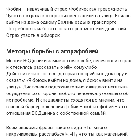
Фобии — навязчивый страх. Фобическая тревожность
Чувство страха в открытых местах или на улице Боязнь
выйти из дома одному Боязнь езды в транспорте
Потребность избегать некоторых мест или действий
Страх упасть в обморок
Методы борьбы с агорафобией
Многие ВСДшники замыкаются в себе, лелея свой страх
и стесняясь рассказать о нём кому-либо.
Действительно, не всегда приятно прийти к доктору и
сказать: «Я боюсь выйти из дома, я боюсь выйти на
улицу». Дистоники подсознательно ожидают негатива,
осуждения со стороны любого человека, узнавшего об
их проблеме. И специалисты сходятся во мнении, что
главный барьер в лечении фобий – любых фобий – это
отношения ВСДшника с собственной семьёй.
Всем знакомы фразы такого вида: «Ты много
накручиваешь, расслабься!», «Ну что ты как маленький,