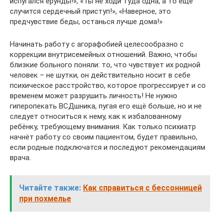
испугался ерунды!», «Ты не ходи туда одна, а то ещё
случится сердечный приступ!», «Наверное, это
предчувствие беды, останься лучше дома!»
Начинать работу с агорафобией целесообразно с
коррекции внутрисемейных отношений. Важно, чтобы
близкие больного поняли: то, что чувствует их родной
человек – не шутки, он действительно носит в себе
психическое расстройство, которое прогрессирует и со
временем может разрушить личность! Не нужно
гиперопекать ВСДшника, пугая его ещё больше, но и не
следует относиться к нему, как к избалованному
ребёнку, требующему внимания. Как только психиатр
начнёт работу со своим пациентом, будет правильно,
если родные подключатся и последуют рекомендациям
врача.
Читайте также:
Как справиться с бессонницей
при похмелье