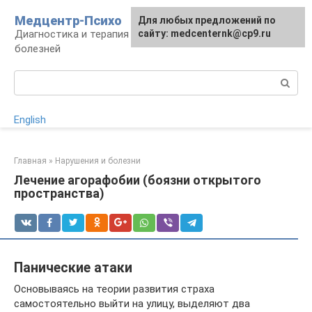
Перейти
Медцентр-Психо
Для любых предложений по
к
Диагностика и терапия психоневрологических
сайту: medcenternk@cp9.ru
контенту
болезней
Поиск:
English
Главная
»
Нарушения и болезни
Лечение агорафобии (боязни открытого
пространства)
Панические атаки
Основываясь на теории развития страха
самостоятельно выйти на улицу, выделяют два