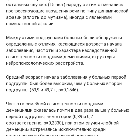
остальных случаях (15 чел.) наряду с этим отмечались
прогрессирующие нарушения речи по типу динамической
афазии (вплоть до мутизма), иногда с явлениями
номинативной афазии.
Между этими подгруппами больных были обнаружены
определенные отличия, касающиеся возраста начала
заболевания, частоты и характера наследственной
отягощенности поздними деменциями, структуры
нейропсихологических расстройств.
Средний возраст начала заболевания у больных первой
подгруппы был более высоким, чем у больных второй
подгруппы (53,9 и 49,7 г., р=0,1546).
Частота семейной отягощенности поздними
деменциями оказалась почти в два раза выше у больных
первой подгруппы, чем второй (0,39 и 0,2
соответственно, р=0,2330), при этом случаи «лобной
деменции» встречались исключительно среди
родственников больных первой подгруппы.