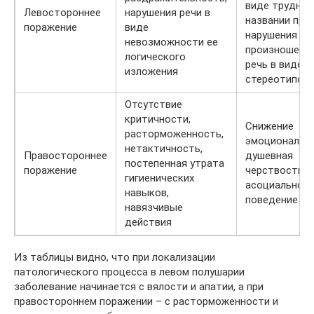
виде труднос
Левостороннее
нарушения речи в
названии пре
поражение
виде
нарушения в
невозможности ее
произношении
логического
речь в виде
изложения
стереотипов
Отсутствие
критичности,
Снижение
расторможенность,
эмоционально
нетактичность,
Правостороннее
душевная
постепенная утрата
поражение
черствость,
гигиенических
асоциальное
навыков,
поведение
навязчивые
действия
Из таблицы видно, что при локализации
патологического процесса в левом полушарии
заболевание начинается с вялости и апатии, а при
правостороннем поражении – с расторможенности и