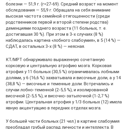
болезни — 51,9 г. (г=27-69). Средний возраст на момент
обследования — 55,9 г. Обращала на себя внимание
высокая частота семейной отягощенности (среди
родственников первой и второй степени родства)
деменциями позднего возраста (11 больных, т. е.
достигавшая 30 %). При этом в 3-х случаях (8 %)
наблюдалась картина «лобного слабоумия», в 5 (14 %) —
СДАТ, в остальных 3-х (8 %) — неясная.
КТ/МРТ обнаруживало выраженную сочетанную
корковую и центральную атрофию мозга. Корковая
атрофия у 11 больных (30,5 %) ограничивалась лобными
долями, у 6 (16,6 %) захватывала и височные доли, а у 14
(38,8 %) — височные и теменные доли. Встречались и
случаи лобно-теменной (2-5,5 %), и изолированной
височной (2-5,5 %), и височно-затылочной (1-2,7 %)
атрофии. Центральная атрофия у 1/3 больных (12) имела
явную акцентуацию в передних отделах мозга.
У большей части больных (21 чел.) в картине слабоумия
преобладал грубый распад личности и интеллекта. В