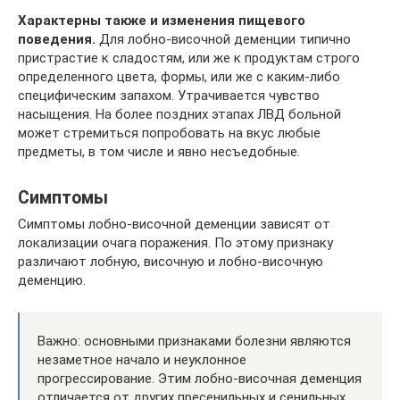
Характерны также и изменения пищевого
поведения.
Для лобно-височной деменции типично
пристрастие к сладостям, или же к продуктам строго
определенного цвета, формы, или же с каким-либо
специфическим запахом. Утрачивается чувство
насыщения. На более поздних этапах ЛВД больной
может стремиться попробовать на вкус любые
предметы, в том числе и явно несъедобные.
Симптомы
Симптомы лобно-височной деменции зависят от
локализации очага поражения. По этому признаку
различают лобную, височную и лобно-височную
деменцию.
Важно: основными признаками болезни являются
незаметное начало и неуклонное
прогрессирование. Этим лобно-височная деменция
отличается от других пресенильных и сенильных