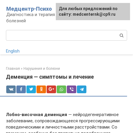
Перейти
Медцентр-Психо
Для любых предложений по
к
Диагностика и терапия психоневрологических
сайту: medcenternk@cp9.ru
контенту
болезней
Поиск:
English
Главная
»
Нарушения и болезни
Деменция — симптомы и лечение
Лобно-височная деменция
— нейродегенеративное
заболевание, сопровождающееся прогрессирующими
поведенческими и личностными расстройствами. Со