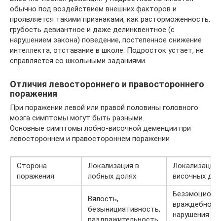
обычно под воздействием внешних факторов и
проявляется такими признаками, как расторможенность,
грубость девиантное и даже делинквентное (с
нарушением закона) поведение, постепенное снижение
интеллекта, отставание в школе. Подросток устает, не
справляется со школьными заданиями.
Отличия левостороннего и правостороннего
поражения
При поражении левой или правой половины головного
мозга симптомы могут быть разными.
Основные симптомы лобно-височной деменции при
левостороннем и правостороннем поражении
Сторона
Локализация в
Локализация 
поражения
лобных долях
височных дол
Безэмоционал
Вялость,
враждебност
безынициативность,
нарушения па
раздражительность,