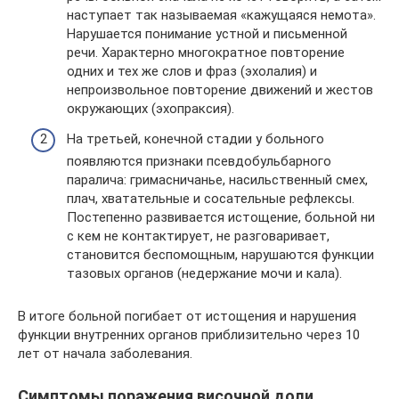
наступает так называемая «кажущаяся немота».
Нарушается понимание устной и письменной
речи. Характерно многократное повторение
одних и тех же слов и фраз (эхолалия) и
непроизвольное повторение движений и жестов
окружающих (эхопраксия).
На третьей, конечной стадии у больного
появляются признаки псевдобульбарного
паралича: гримасничанье, насильственный смех,
плач, хватательные и сосательные рефлексы.
Постепенно развивается истощение, больной ни
с кем не контактирует, не разговаривает,
становится беспомощным, нарушаются функции
тазовых органов (недержание мочи и кала).
В итоге больной погибает от истощения и нарушения
функции внутренних органов приблизительно через 10
лет от начала заболевания.
Симптомы поражения височной доли