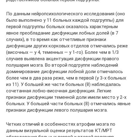
По данным нейропсихологического исследования (оно
было выполнено у 11 больных каждой подгруппы) для
первой подгруппы больных оказалось характерным
явное преобладание дисфункции лобных долей (в 7
случаях), в то время как отчетливые признаки
дисфункции других корковых отделов отмечались реже
(височных — у 4, теменных — у 1-го). Более чем в 1/3
случаев выявлена акцентуация дисфункции правого
полушария мозга. Во второй подгруппе наблюдений
доминирование дисфункции лобной доли отмечалось
более чем в два раза реже, чем в первой (у 3-х больных
из 11). У большей же части больных (8) наблюдалась
сочетанная лобно-височная дисфункция. Легкие
признаки дисфункции теменной доли имели место у 2-х
больных. У большей части больных (8) отмечались явные
признаки дисфункции левого полушария мозга.
Четких отличий в особенностях атрофии мозга по
данным визуальной оценки результатов КТ/МРТ
обследования больных первой и второй подгрупп