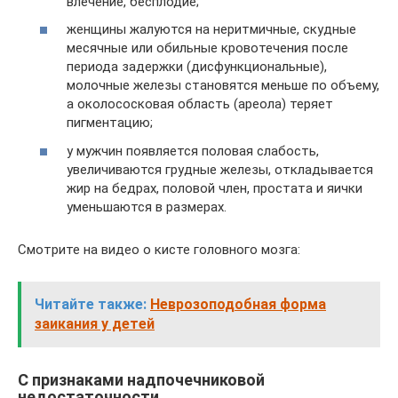
влечение, бесплодие;
женщины жалуются на неритмичные, скудные
месячные или обильные кровотечения после
периода задержки (дисфункциональные),
молочные железы становятся меньше по объему,
а околососковая область (ареола) теряет
пигментацию;
у мужчин появляется половая слабость,
увеличиваются грудные железы, откладывается
жир на бедрах, половой член, простата и яички
уменьшаются в размерах.
Смотрите на видео о кисте головного мозга:
Читайте также:
Неврозоподобная форма
заикания у детей
С признаками надпочечниковой
недостаточности