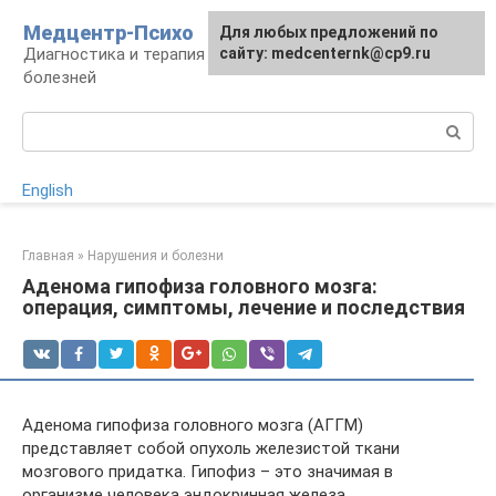
Перейти
Медцентр-Психо
Для любых предложений по
к
Диагностика и терапия психоневрологических
сайту: medcenternk@cp9.ru
контенту
болезней
Поиск:
English
Главная
»
Нарушения и болезни
Аденома гипофиза головного мозга:
операция, симптомы, лечение и последствия
Аденома гипофиза головного мозга (АГГМ)
представляет собой опухоль железистой ткани
мозгового придатка. Гипофиз – это значимая в
организме человека эндокринная железа,