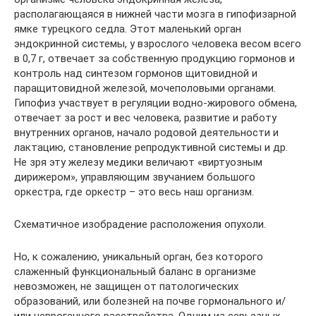
располагающаяся в нижней части мозга в гипофизарной
ямке турецкого седла. Этот маленький орган
эндокринной системы, у взрослого человека весом всего
в 0,7 г, отвечает за собственную продукцию гормонов и
контроль над синтезом гормонов щитовидной и
паращитовидной железой, мочеполовыми органами.
Гипофиз участвует в регуляции водно-жирового обмена,
отвечает за рост и вес человека, развитие и работу
внутренних органов, начало родовой деятельности и
лактацию, становление репродуктивной системы и др.
Не зря эту железу медики величают «виртуозным
дирижером», управляющим звучанием большого
оркестра, где оркестр – это весь наш организм.
Схематичное изобрадение расположения опухоли.
Но, к сожалению, уникальный орган, без которого
слаженный функциональный баланс в организме
невозможен, не защищен от патологических
образований, или болезней на почве гормонального и/