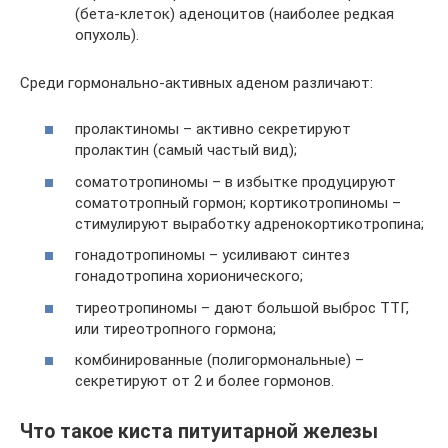
(бета-клеток) аденоцитов (наиболее редкая
опухоль).
Среди гормонально-активных аденом различают:
пролактиномы – активно секретируют
пролактин (самый частый вид);
соматотропиномы – в избытке продуцируют
соматотропный гормон; кортикотропиномы –
стимулируют выработку адренокортикотропина;
гонадотропиномы – усиливают синтез
гонадотропина хорионического;
тиреотропиномы – дают большой выброс ТТГ,
или тиреотропного гормона;
комбинированные (полигормональные) –
секретируют от 2 и более гормонов.
Что такое киста питуитарной железы