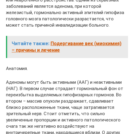
или неврогенного расстройства. Одним из серьезных
заболеваний является аденома, при которой
железистый, гормонально активный эпителий гипофиза
головного мозга патологически разрастается, что
может стать причиной инвалидизации больного.
Читайте также:
Подергивание век (миокимия)
– причины и лечение
Анатомия.
Аденомы могут быть активными (ААГ) и неактивными
(НАГ). В первом случае страдает гормональный фон от
переизбытка выделяемых гипофизарных гормонов. Во
втором – массив опухоли раздражает, сдавливает
близко расположенные ткани, чаще затрагивается
зрительный нерв. Стоит отметить, что сильно
увеличенные пропорции и активного патологического
очага так же негативно воздействуют на
внутричерепные ткани, находящиеся вблизи. О других