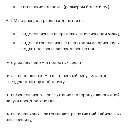
гигантские аденомы (размером более 6 см).
АГГМ по распространению делятся на:
эндоселлярные (в пределах гипофизарной ямки);
эндоэкстраселлярные (с выходом за ориентиры
седла), которые распространяются:
► супраселлярно – в полость черепа;
► латероселлярно – в пещеристый синус или под
твердую мозговую оболочку;
► инфраселлярно – растут вниз в сторону клиновидной
пазухи носа/носоглотки;
► антеселлярно – затрагивают решетчатый лабиринт и/
или глазницу;