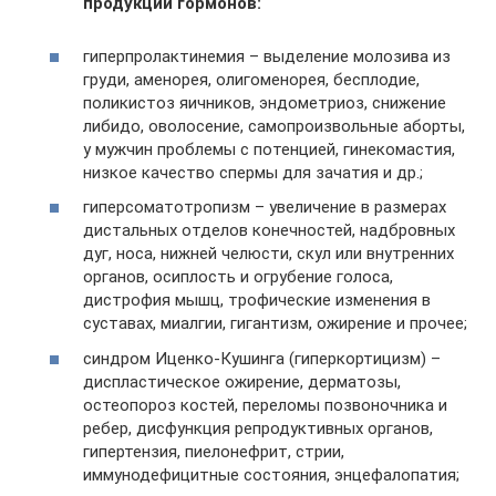
продукции гормонов:
гиперпролактинемия – выделение молозива из
груди, аменорея, олигоменорея, бесплодие,
поликистоз яичников, эндометриоз, снижение
либидо, оволосение, самопроизвольные аборты,
у мужчин проблемы с потенцией, гинекомастия,
низкое качество спермы для зачатия и др.;
гиперсоматотропизм – увеличение в размерах
дистальных отделов конечностей, надбровных
дуг, носа, нижней челюсти, скул или внутренних
органов, осиплость и огрубение голоса,
дистрофия мышц, трофические изменения в
суставах, миалгии, гигантизм, ожирение и прочее;
синдром Иценко-Кушинга (гиперкортицизм) –
диспластическое ожирение, дерматозы,
остеопороз костей, переломы позвоночника и
ребер, дисфункция репродуктивных органов,
гипертензия, пиелонефрит, стрии,
иммунодефицитные состояния, энцефалопатия;