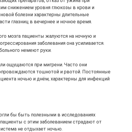
ающих препаратов, отказ от ужина при
ким снижением уровня глюкозы в крови и
иновой болезни характерны длительные
асти глазниц в вечернее и ночное время.
ого мозга пациенты жалуются на ночную и
огрессирования заболевания она усиливается.
 больного немеют руки.
ли ощущаются при мигрени. Часто они
сопровождаются тошнотой и рвотой. Постоянные
ациента ночью и днём, характерны для инфекций
огли бы быть полезными в исследованиях
е пациенты с этим заболеванием страдают от
 система не отдыхает ночью.