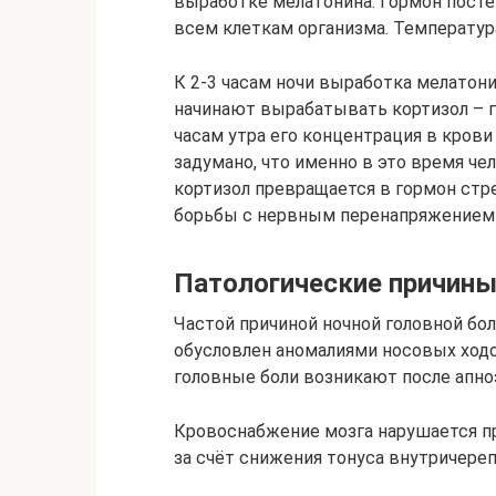
выработке мелатонина. Гормон посте
всем клеткам организма. Температура
К 2-3 часам ночи выработка мелатон
начинают вырабатывать кортизол – 
часам утра его концентрация в крови
задумано, что именно в это время чел
кортизол превращается в гормон стр
борьбы с нервным перенапряжением с
Патологические причины
Частой причиной ночной головной бол
обусловлен аномалиями носовых ходо
головные боли возникают после апноэ
Кровоснабжение мозга нарушается пр
за счёт снижения тонуса внутричереп