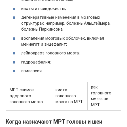
кисты и псевдокисты;
дегенеративные изменения в мозговых
структурах, например, болезнь Альцгеймера,
болезнь Паркинсона;
воспаления мозговых оболочек, включая
менингит и энцефалит;
лейкоареоз головного мозга;
гидроцефалия;
эпилепсия.
рак
МРТ снимок
киста
головного
здорового
головного
мозга на
головного мозга
мозга на МРТ
МРТ
Когда назначают МРТ головы и шеи