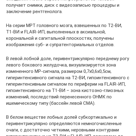
получает снимки, диск с видеозаписью процедуры и
заключение рентгенолога.
На серии МРТ головного мозга, взвешенных по Т2-ВИ,
Т1-ВИ и FLAIR-ИП, выполненных в аксиальной,
корональной и сагитальной плоскостях, получены
изображения суб- и супратенториальных отделов.
В левой лобной доле, перивентрикулярно переднему рогу
левого бокового желудочка, визуализируется зона
измененного МР-сигнала, размером 0,7х0,6х0,5см,
гиперинтенсивного сигнала на Т2-ВИ, гипоинтенсивного с
гиперинтенсивным сигналом по периферии на FLAIR-ИП,
гипоинтенсивного на Т1-ВИ – зона кистозно-глиозных
изменений, последствий перенесенного ОНМК по
ишемическому типу (бассейн левой СМА).
В белом веществе лобных долей субкортикально и
перивентрикулярно определяются немногочисленные
очаги, с достаточно четкими, неровными контурами