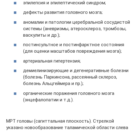
эпилепсия и эпилептический синдром;
дефекты развития головного мозга;
аномалии и патологии церебральной сосудистой
системы (аневризмы, атеросклероз, тромбозы,
васкулиты и др.);
постинсультное и постинфарктное состояния
(для оценки масштабов повреждения мозга);
артериальная гипертензия;
демиелинизирующие и дегенеративные болезни
(болезнь Паркинсона, рассеянный склероз,
болезнь Альцгеймера и пр.);
органические поражения головного мозга
(энцефалопатии и т.д.).
МРТ головы (сагиттальная плоскость). Стрелкой
указано новообразование таламической области слева