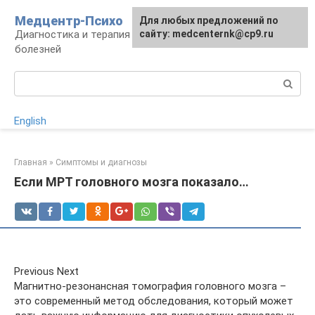
Перейти
Медцентр-Психо
Для любых предложений по
к
Диагностика и терапия психоневрологических
сайту: medcenternk@cp9.ru
контенту
болезней
Поиск:
English
Главная
»
Симптомы и диагнозы
Если МРТ головного мозга показало…
Previous Next
Магнитно-резонансная томография головного мозга –
это современный метод обследования, который может