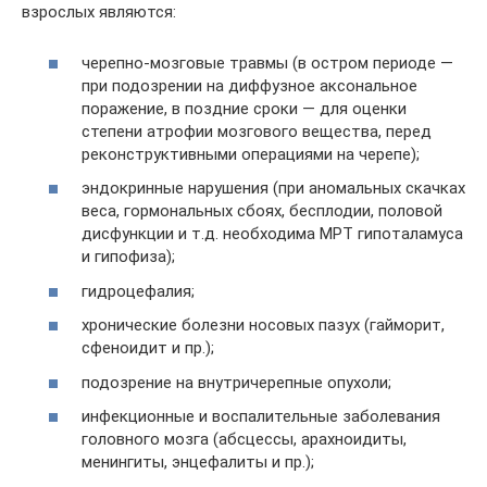
взрослых являются:
черепно-мозговые травмы (в остром периоде —
при подозрении на диффузное аксональное
поражение, в поздние сроки — для оценки
степени атрофии мозгового вещества, перед
реконструктивными операциями на черепе);
эндокринные нарушения (при аномальных скачках
веса, гормональных сбоях, бесплодии, половой
дисфункции и т.д. необходима МРТ гипоталамуса
и гипофиза);
гидроцефалия;
хронические болезни носовых пазух (гайморит,
сфеноидит и пр.);
подозрение на внутричерепные опухоли;
инфекционные и воспалительные заболевания
головного мозга (абсцессы, арахноидиты,
менингиты, энцефалиты и пр.);