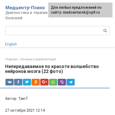
Перейти
Медцентр-Психо
Для любых предложений по
к
Диагностика и терапия психоневрологических
сайту: medcenternk@cp9.ru
контенту
болезней
Поиск:
English
Главная
»
Лечение и реабилитация
Непередаваемое по красоте волшебство
нейронов мозга (22 фото)
Автор: TainT
27 октября 2021 12:14