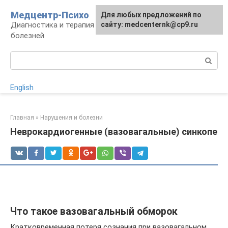
Перейти
Медцентр-Психо
Для любых предложений по
к
Диагностика и терапия психоневрологических
сайту: medcenternk@cp9.ru
контенту
болезней
Поиск:
English
Главная
»
Нарушения и болезни
Неврокардиогенные (вазовагальные) синкопе
Что такое вазовагальный обморок
Кратковременная потеря сознания при вазовагальном