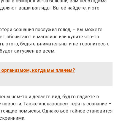
 упал в обморок из-за болезни, вам необходима
деляют ваши взгляды. Вы её найдёте, и это
отери сознания послужил голод, – вы можете
г: обсчитают в магазине или купите что-то
ь этого, будьте внимательны и не торопитесь с
 будет актуален во всем.
 организмом, когда мы плачем?
ены чем-то и делаете вид, будто падаете в
е новости. Также «понарошку» терять сознание –
астоящие помыслы. Однако всё тайное становится
скренними.