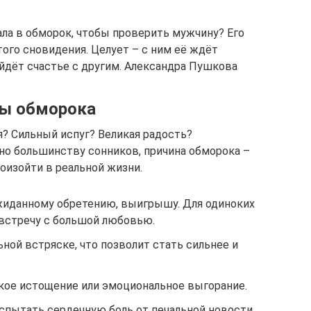
ала в обморок, чтобы проверить мужчину? Его
того сновидения. Целует – с ним её ждёт
айдёт счастье с другим. Александра Пушкова
ны обморока
? Сильный испуг? Великая радость?
но большинству сонников, причина обморока –
роизойти в реальной жизни.
жиданному обретению, выигрышу. Для одиноких
встречу с большой любовью.
ной встряске, что позволит стать сильнее и
кое истощение или эмоциональное выгорание.
спытать сердечную боль от печальной новости.