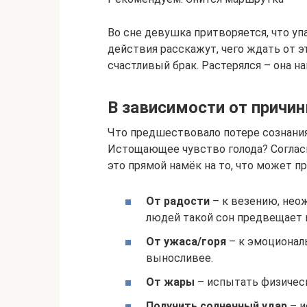
Во сне девушка притворяется, что уп
действия расскажут, чего ждать от э
счастливый брак. Растерялся – она н
В зависимости от причи
Что предшествовало потере сознания
Истощающее чувство голода? Соглас
это прямой намёк на то, что может п
От радости
– к везению, нео
людей такой сон предвещает 
От ужаса/горя
– к эмоциональ
выносливее.
От жары
– испытать физичес
Получить солнечный удар
– и