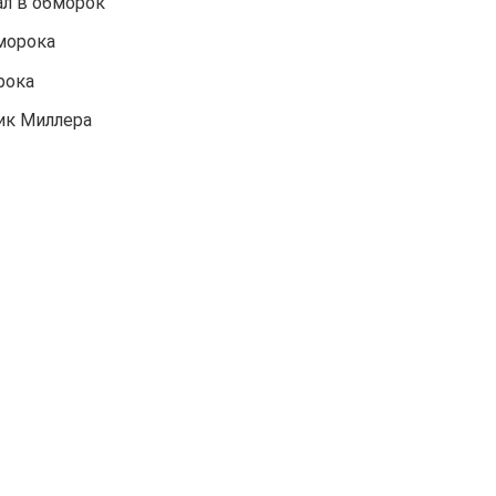
ал в обморок
морока
рока
ик Миллера