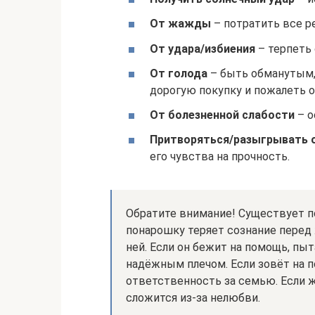
От жажды
– потратить все р
От удара/избиения
– терпеть 
От голода
– быть обманутым,
дорогую покупку и пожалеть о
От болезненной слабости
– о
Притворяться/разыгрывать 
его чувства на прочность.
Обратите внимание! Существует по
понарошку теряет сознание перед
ней. Если он бежит на помощь, пыт
надёжным плечом. Если зовёт на п
ответственность за семью. Если ж
сложится из-за нелюбви.