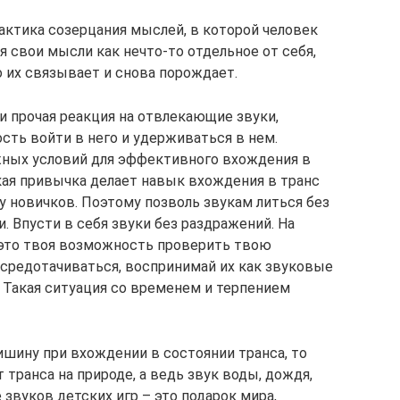
актика созерцания мыслей, в которой человек
 свои мысли как нечто-то отдельное от себя,
о их связывает и снова порождает.
и прочая реакция на отвлекающие звуки,
сть войти в него и удерживаться в нем.
жных условий для эффективного вхождения в
акая привычка делает навык вхождения в транс
у новичков. Поэтому позволь звукам литься без
. Впусти в себя звуки без раздражений. На
это твоя возможность проверить твою
средотачиваться, воспринимай их как звуковые
. Такая ситуация со временем и терпением
шину при вхождении в состоянии транса, то
транса на природе, а ведь звук воды, дождя,
 звуков детских игр – это подарок мира,