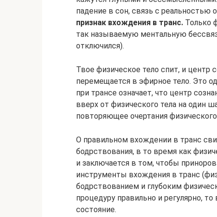
падение в сон, связь с реальностью 
признак вхождения в транс.
Только ф
так называемую ментальную бессвязн
отключился).
Твое физическое тело спит, и центр 
перемещается в эфирное тело. Это од
при трансе означает, что центр созн
вверх от физического тела на один ша
повторяющее очертания физического)
О правильном вхождении в транс св
бодрствования, в то время как физиче
и заключается в том, чтобы приноро
инструменты вхождения в транс (физ
бодрствованием и глубоким физическ
процедуру правильно и регулярно, то
состояние.