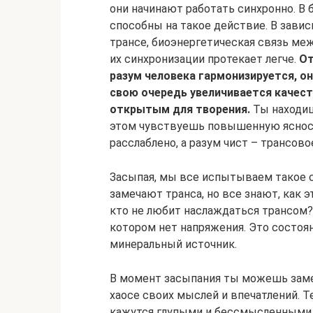
они начинают работать синхронно. В
способны на такое действие. В зави
трансе, биоэнергетическая связь ме
их синхронизации протекает легче.
От
разум человека гармонизируется, о
свою очередь увеличивается качест
открытым для творения.
Ты находиш
этом чувствуешь повышенную ясност
расслаблено, а разум чист – трансов
Засыпая, мы все испытываем такое со
замечают транса, но все знают, как 
кто не любит наслаждаться трансом
котором нет напряжения. Это состоян
минеральный источник.
В момент засыпания ты можешь замет
хаосе своих мыслей и впечатлений. 
кажутся глупыми и бессмысленными.