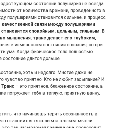
 бодрствующем состоянии полушария не всегда
симости от количества времени, проведенного в
жду полушариями становится сильнее, и процесс
 качественной связи между полушариями
н становится спокойным, цельным, сильным. В
во мышления, транс делает его глубоким,
ься в измененном состоянии сознания, но при
ь ума. Когда физическое тело полностью
ое состояние длится дольше.
стояние, хоть и недолго. Многие даже не
это чувство приятно. Кто не любит засыпание? И
?
Транс
– это приятное, блаженное состояние, в
ие погружает тебя в теплую, приятную ванну,
ить, что начинаешь терять осознанность в
Тело становится тяжелым и теплым, мысли
 Это так называемая
граница сна
, происходит