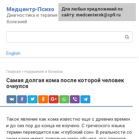
Перейти
Медцентр-Психо
Для любых предложений по
к
Диагностика и терапия психоневрологических
сайту: medcenternk@cp9.ru
контенту
болезней
Поиск:
English
Главная
»
Нарушения и болезни
Самая долгая кома после которой человек
очнулся
Такое явление как кома известно еще с древних времен
и до сих пор до конца не изучено. С греческого языка
термин переводится как «глубокий сон». В реальности со
сном кома имеет довольно мало общего, это опасное