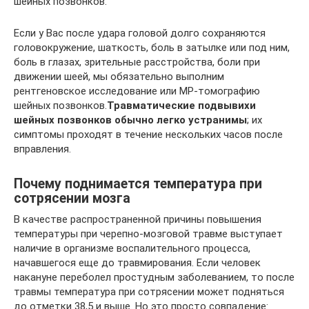
шейных позвонков.
Если у Вас после удара головой долго сохраняются
головокружение, шаткость, боль в затылке или под ним,
боль в глазах, зрительные расстройства, боли при
движении шеей, мы обязательно выполним
рентгеновское исследование или МР-томографию
шейных позвонков.
Травматические подвывихи
шейных позвонков обычно легко устранимы
; их
симптомы проходят в течение нескольких часов после
вправления.
Почему поднимается температура при
сотрясении мозга
В качестве распространенной причины повышения
температуры при черепно-мозговой травме выступает
наличие в организме воспалительного процесса,
начавшегося еще до травмирования. Если человек
накануне переболел простудным заболеванием, то после
травмы температура при сотрясении может подняться
до отметки 38,5 и выше. Но это просто совпадение: