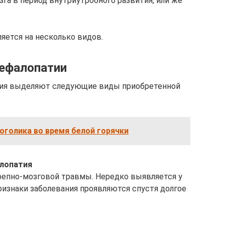
га в период внутриутробного развития, или же
яется на несколько видов.
цефалопатии
ния выделяют следующие виды приобретенной
оголика во время белой горячки
лопатия
репно-мозговой травмы. Нередко выявляется у
признаки заболевания проявляются спустя долгое