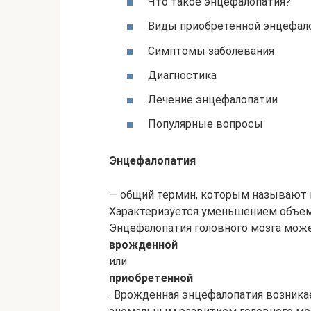
Что такое энцефалопатия?
Виды приобретенной энцефал
Симптомы заболевания
Диагностика
Лечение энцефалопатии
Популярные вопросы
Энцефалопатия
— общий термин, которым называют н
Характеризуется уменьшением объем
Энцефалопатия головного мозга мож
врожденной
или
приобретенной
. Врожденная энцефалопатия возника