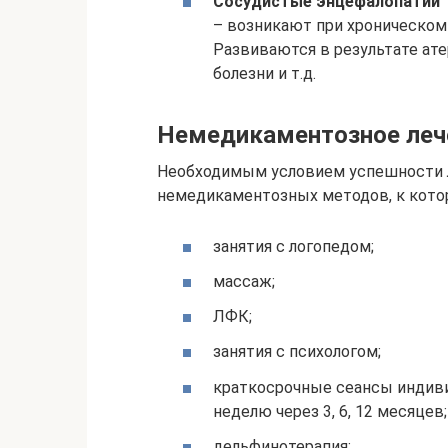
Сосудистые энцефалопатии
– возникают при хроническом
Развиваются в результате ат
болезни и т.д.
Немедикаментозное леч
Необходимым условием успешности л
немедикаментозных методов, к кото
занятия с логопедом;
массаж;
ЛФК;
занятия с психологом;
краткосрочные сеансы индивид
неделю через 3, 6, 12 месяцев;
дельфинотерапия;