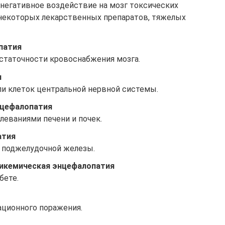
 негативное воздействие на мозг токсических
, некоторых лекарственных препаратов, тяжелых
патия
статочности кровоснабжения мозга.
я
ли клеток центральной нервной системы.
нцефалопатия
леваниями печени и почек.
атия
х поджелудочной железы.
ликемическая энцефалопатия
бете.
ационного поражения.