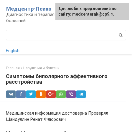
Перейти
Медцентр-Психо
Для любых предложений по
к
Диагностика и терапия психоневрологических
сайту: medcenternk@cp9.ru
контенту
болезней
Поиск:
English
Главная
»
Нарушения и болезни
Симптомы биполярного аффективного
расстройства
Медицинская информация достоверна Проверял
Шайдуллин Ренат Флюрович