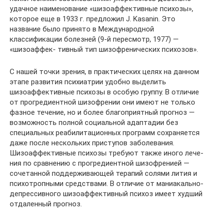
удачное наименование «шизоаффективные психозы»,
которое еще в 1933 г. предложил J. Kasanin. Это
название было принято в Международной
классификации болезней (9-й пересмотр, 1977) —
«шизоаффек- тивный тип шизофренических психозов».
С нашей точки зрения, в практических целях на данном
этапе раз­вития психиатрии удобно выделить
шизоаффективные психозы в особую группу. В отличие
от прогредиентной шизофрении они имеют не только
фазное течение, но и более благоприятный прогноз —
возможность полной социальной адаптадии без
специальных реабилитационных программ сохраняется
даже после нескольких приступов заболевания.
Шизоаффективные психозы требуют также иного лече­
ния по сравнению с прогредиентной шизофренией —
сочетанной поддерживаю­щей терапий солями лития и
психотропными средствами. В отличие от маниакально-
депрессивного шизоаффективный психоз имеет худший
отдаленный прогноз.