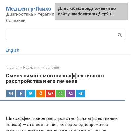
Перейти
Медцентр-Психо
Для любых предложений по
к
Диагностика и терапия психоневрологических
сайту: medcenternk@cp9.ru
контенту
болезней
Поиск:
English
Главная
»
Нарушения и болезни
Смесь симптомов шизоаффективного
расстройства и его лечение
Шизоаффективное расстройство (шизоаффективный
психоз) — это состояние, которое одновременно
сочетает психотические симптомы шизофрении