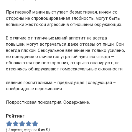
При гневной мании выступает безмотивная, ничем со
сторо­ны не спровоцированная злобность, могут быть
вспышки жестокой агрессии в отношении окружающих.
В отличие от типичных маний аппетит не всегда
повышен, могут встречаться даже отказы от пищи. Сон
всегда плохой. Сексуальное влечение не только усилено,
но поведение отли­чается утратой чувства стыда —
обнажаются при посторонних, открыто онанируют, не
стесняясь обнаруживают гомосексуальные склонности.
явления госпитализма – предыдущая | следующая –
онейроидные переживания
Подростковая психиатрия. Содержание.
Рейтинг
(
1
оценка, среднее
5
из
5
)