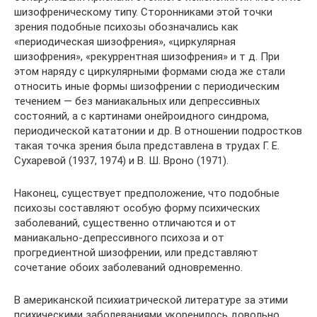
шизофреническому типу. Сторонниками этой точки
зрения подобные психозы обозначались как
«периодическая шизофрения», «циркулярная
шизофрения», «рекуррентная шизофрения» и т д. При
этом наряду с циркулярными формами сюда же стали
относить иные формы шизофрении с периодическим
течением — без маниакальных или депрес­сивных
состояний, а с картинами онейроидного синдрома,
периодической кататонии и др. В отношении подростков
такая точка зрения была представлена в трудах Г. Е.
Сухаревой (1937, 1974) и В. Ш. Вроно (1971).
Наконец, существует предположение, что подобные
психозы составляют особую форму психических
заболеваний, существенно отличаются и от
маниакально-депрессивного психоза и от
прогредиентной шизофрении, или представляют
сочетание обоих заболеваний одновременно.
В американской психиатрической литературе за этими
психическими заболева­ниями укоренилось довольно