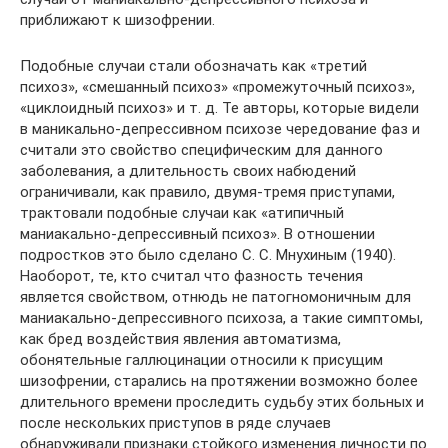
приближают к шизофрении.
Подобные случаи стали обозначать как «третий
психоз», «смешанный психоз» «промежуточный психоз»,
«циклоидный психоз» и т. д. Те авторы, которые видели
в маникально-депрессивном психозе чередование фаз и
считали это свойство специфическим для данного
заболевания, а длительность своих набюдений
ограничивали, как правило, двумя-тремя приступами,
трактовали подобные случаи как «атипичный
маниакально-депрессивный психоз». В отношении
подростков это было сделано С. С. Мнухиным (1940).
Наоборот, те, кто считал что фазность течения
является свойством, отнюдь не патогномоничным для
маниакально-депрессивного психоза, а такие симптомы,
как бред воздействия явления автоматизма,
обонятельные галлюцинации относили к присущим
шизофрении, старались на протяжении возможно более
длительного времени проследить судьбу этих больных и
после нескольких приступов в ряде случаев
обнаруживали признаки стойкого изменения личности по