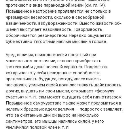
протекают в виде параноидной мании (см. гл. IV).
Повышенное настроение проявляется не столько в
чрезмерной веселости, сколько в свое­образной
взвинченности, взбудораженности. Вместо живости об­
щения выступает назойливость. Говорливость
оборачивается резонерством. Нередко ощущается
субъективно тягостный наплыв мыслей в голове.
Бред величия, психологически понятный при
маникальном со­стоянии, склонен приобретать
гротескный и даже нелепый ха­рактер. Подросток
«открывает» у себя невиданные способности:
предсказывать будущее, погоду, «всех видеть
насквозь», усилием своей воли заставлять действовать
других, внушать им свои мысли, открывает «формулу
счастья» и т. п., сам может ощущать себя гипнотизером.
Повышенное самочувствие также может преломить­ся в
нелепых бредовых идеях величия — подросток заявляет,
что за считанные дни он вырос на несколько
сантиметров, его мышцы налились силой, у него
увеличился половой член и т. п.