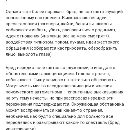
Однако еще более поражает бред, не соответствующий
повышенному настроению. Высказываются идеи
преследования (заговоры, шайки, бандиты, шпионы
собираются избить, убить, рас­правиться с родными),
идеи отношения («на улице все на меня смотрят»),
воздействия гипнозом, током, лучами, идеи жестокого
обращения (собираются кастрировать, обезобразить
лицо, выко­лоть глаза).
Бред нередко сочетается со слуховыми, а иногда и с
обо­нятельными галлюцинациями. Голоса «грозят»,
«обзывают». Пищу начинают тщательно обнюхивать.
Могут иметь место псевдогаллюцинации и явления
психического автоматизма — спонтанные высказывания
на эту тему нечасты, но при рас­спросах нередко эти
переживания подтверждаются. Окружающая обстановка
может восприниматься как какая-то странная,
необычная, как будто специально для больного все
переоделись и разыгрывают какой-то спектакль (бред
инсценировки).