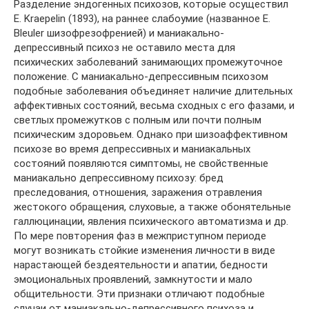
Разделение эндогенных психозов, которые осуществил
Е. Kraepelin (1893), на раннее слабоумие (названное E.
Bleuler шизофрезофренией) и маниакально-
депрессивный психоз не оставило места для
психических заболеваний занимающих промежуточное
положение. С маниакально-депрессивным психозом
подобные заболевания объединяет наличие длительных
аффективных состояний, весьма сходных с его фазами, и
светлых промежутков с полным или почти полным
психическим здоровьем. Однако при шизоаффективном
психозе во время депрессивных и маниакальных
состояний появляются симптомы, не свойственные
маниакально депрес­сивному психозу: бред
преследования, отношения, заражения отравления
жестокого обращения, слуховые, а также обонятельные
галлюцинации, явления психического автоматизма и др.
По мере повторения фаз в межприступном периоде
могут возникать стойкие изменения личности в виде
нарастающей бездеятельности и апатии, бедности
эмоциональных проявлений, замкнутости и мало
общительности. Эти признаки отличают подобные
случаи от маниакально-депрессивного психоза и