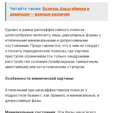
Читайте также:
Болезнь Альцгеймера и
деменция — важные различия
Однако в рамки шизоаффективного психоза
целесообразно включить лишь циркулярные формы с
атипичными маниакальными и депрессивными
состояниями. Представляется, что к ним не следует
относить периодические психозы, где картина
приступов ограничивается только синдромами
расстройства созна­ния (онейроидным, сумеречным,
аментивным) или кататоническим ступором.
Особенности клинической картины
Атипичными при шизоаффективном психозе у
подростков бывают, как правило, и маниакальные, и
депрессивные фазы.
Маниакальные состояния.
Эти фазы чаще всего