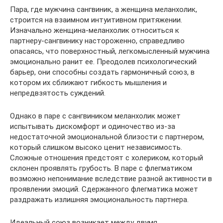
Пара, где мужчина сангвиник, а женщина меланхолик,
строится на взаимном интуитивном притяжении.
Изначально женщина-меланхолик относиться к
партнеру-сангвинику настороженно, справедливо
опасаясь, что поверхностный, легкомысленный мужчина
эмоционально ранит ее. Преодолев психологический
барьер, они способны создать гармоничный союз, в
котором их сближают гибкость мышления и
непредвзятость суждений.
Однако в паре с сангвиником меланхолик может
испытывать дискомфорт и одиночество из-за
недостаточной эмоциональной близости с партнером,
который слишком высоко ценит независимость.
Сложные отношения предстоят с холериком, который
склонен проявлять грубость. В паре с флегматиком
возможно непонимание вследствие разной активности в
проявлении эмоций. Сдержанного флегматика может
раздражать излишняя эмоциональность партнера.
Идеальный союз возникает между двумя