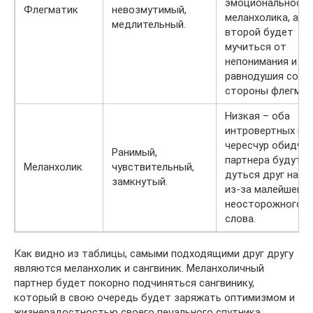
эмоциональност
Флегматик
невозмутимый,
меланхолика, а
медлительный.
второй будет
мучиться от
непонимания и
равнодушия со
стороны флегмат
Низкая – оба
интровертных и
чересчур обидчи
Ранимый,
партнера будут
Меланхолик
чувствительный,
дуться друг на др
замкнутый.
из-за малейшего
неосторожного
слова.
Как видно из таблицы, самыми подходящими друг другу
являются меланхолик и сангвиник. Меланхоличный
партнер будет покорно подчиняться сангвинику,
который в свою очередь будет заряжать оптимизмом и
жизнерадостностью своего печального спутника.