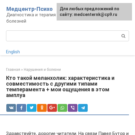
Перейти
Медцентр-Психо
Для любых предложений по
к
Диагностика и терапия психоневрологических
сайту: medcenternk@cp9.ru
контенту
болезней
Поиск:
English
Главная
»
Нарушения и болезни
Кто такой меланхолик: характеристика и
совместимость с другими типами
темперамента + мои ощущения в этом
амплуа
Здравствуйте, дорогие читатели. На связи Павел Бутор и