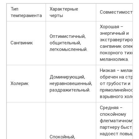
Тип
Характерные
Совместимость
темперамента
черты
Хорошая –
энергичный и
Оптимистичный,
экстравертирова
Сангвиник
общительный,
сангвиник опекае
легкомысленный.
покорного тихон
меланхолика.
Низкая – меланхо
Доминирующий,
обречен на страд
Холерик
неуравновешенный,
от грубости и
раздражительный.
прямолинейности
взрывного холери
Средняя –
спокойному
флегматичному
партнеру быстро
надоест повышен
Спокойный,