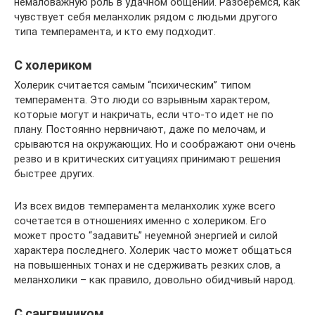
немаловажную роль в удачном общении. Разберемся, как
чувствует себя меланхолик рядом с людьми другого
типа темперамента, и кто ему подходит.
С холериком
Холерик считается самым “психическим” типом
темперамента. Это люди со взрывным характером,
которые могут и накричать, если что-то идет не по
плану. Постоянно нервничают, даже по мелочам, и
срываются на окружающих. Но и соображают они очень
резво и в критических ситуациях принимают решения
быстрее других.
Из всех видов темперамента меланхолик хуже всего
сочетается в отношениях именно с холериком. Его
может просто “задавить” неуемной энергией и силой
характера последнего. Холерик часто может общаться
на повышенных тонах и не сдерживать резких слов, а
меланхолики – как правило, довольно обидчивый народ.
С сангвиником