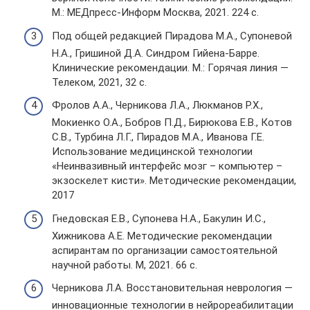
М.: МЕДпресс-Информ Москва, 2021. 224 с.
Под общей редакцией Пирадова М.А., Супоневой
Н.А., Гришиной Д.А. Синдром Гийена-Барре.
Клинические рекомендации. М.: Горячая линия —
Телеком, 2021, 32 с.
Фролов А.А., Черникова Л.А., Люкманов Р.Х.,
Мокиенко О.А., Бобров П.Д., Бирюкова Е.В., Котов
С.В., Турбина Л.Г., Пирадов М.А., Иванова Г.Е.
Использование медицинской технологии
«Неинвазивный интерфейс мозг – компьютер –
экзоскелет кисти». Методические рекомендации,
2017
Гнедовская Е.В., Супонева Н.А., Бакулин И.С.,
Хижникова А.Е. Методические рекомендации
аспирантам по организации самостоятельной
научной работы. М, 2021. 66 с.
Черникова Л.А. Восстановительная неврология —
инновационные технологии в нейрореабилитации