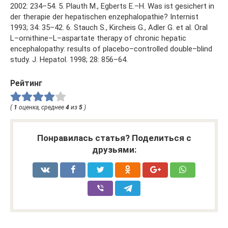
2002: 234–54. 5. Plauth M., Egberts E.–H. Was ist gesichert in
der therapie der hepatischen enzephalopathie? Internist
1993; 34: 35–42. 6. Stauch S., Kircheis G., Adler G. et al. Oral
L–ornithine–L–aspartate therapy of chronic hepatic
encephalopathy: results of placebo–controlled double–blind
study. J. Hepatol. 1998; 28: 856–64.
Рейтинг
(
1
оценка, среднее
4
из
5
)
Понравилась статья? Поделиться с
друзьями: