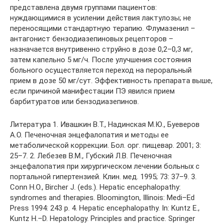
Литература 1. Ивашкин В.Т., Надинская М.Ю., Буеверов
А.О. Печеночная энцефалопатия и методы ее
метаболической коррекции. Бол. орг. пищевар. 2001; 3:
25–7. 2. Лебезев В.М., Губский Л.В. Печеночная
энцефалопатия при хирургическом лечении больных с
портальной гипертензией. Клин. мед. 1995; 73: 37–9. 3.
Conn H.O., Bircher J. (eds.). Hepatic encephalopathy:
syndromes and therapies. Bloomington, Illinois: Medi–Ed
Press 1994: 243 p. 4. Hepatic encephalopathy. In: Kuntz E.,
Kuntz H.–D. Hepatology. Principles and practice. Springer