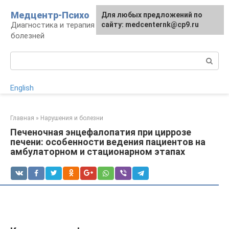
Перейти
Медцентр-Психо
Для любых предложений по
к
Диагностика и терапия психоневрологических
сайту: medcenternk@cp9.ru
контенту
болезней
Поиск:
English
Главная
»
Нарушения и болезни
Печеночная энцефалопатия при циррозе
печени: особенности ведения пациентов на
амбулаторном и стационарном этапах