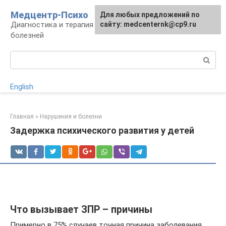
Перейти
Медцентр-Психо
Для любых предложений по
к
Диагностика и терапия психоневрологических
сайту: medcenternk@cp9.ru
контенту
болезней
Поиск:
English
Главная
»
Нарушения и болезни
Задержка психического развития у детей
Что вызывает ЗПР – причины
Примерно в 75% случаев точная причина заболевания