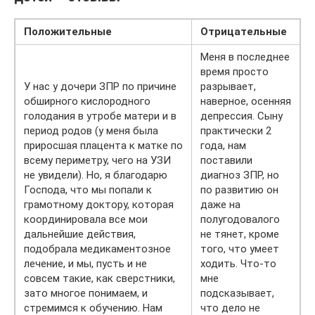
Положительные
Отрицательные
Меня в последнее
время просто
У нас у дочери ЗПР по причине
разрывает,
обширного кислородного
наверное, осенняя
голодания в утробе матери и в
депрессия. Сыну
период родов (у меня была
практически 2
приросшая плацента к матке по
года, нам
всему периметру, чего на УЗИ
поставили
не увидели). Но, я благодарю
диагноз ЗПР, но
Господа, что мы попали к
по развитию он
грамотному доктору, которая
даже на
координировала все мои
полугодовалого
дальнейшие действия,
не тянет, кроме
подобрала медикаментозное
того, что умеет
лечение, и мы, пусть и не
ходить. Что-то
совсем такие, как сверстники,
мне
зато многое понимаем, и
подсказывает,
стремимся к обучению. Нам
что дело не