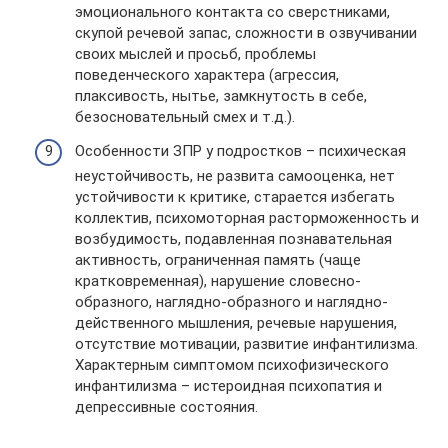
эмоционального контакта со сверстниками,
скупой речевой запас, сложности в озвучивании
своих мыслей и просьб, проблемы
поведенческого характера (агрессия,
плаксивость, нытье, замкнутость в себе,
безосновательный смех и т.д.).
Особенности ЗПР у подростков – психическая
неустойчивость, не развита самооценка, нет
устойчивости к критике, старается избегать
коллектив, психомоторная расторможенность и
возбудимость, подавленная познавательная
активность, ограниченная память (чаще
кратковременная), нарушение словесно-
образного, наглядно-образного и наглядно-
действенного мышления, речевые нарушения,
отсутствие мотивации, развитие инфантилизма.
Характерным симптомом психофизического
инфантилизма – истероидная психопатия и
депрессивные состояния.