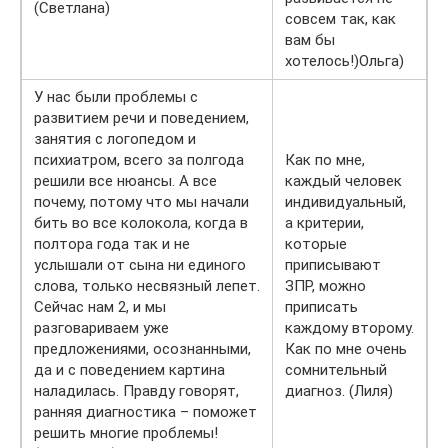
(Светлана)
совсем так, как
вам бы
хотелось!)Ольга)
У нас были проблемы с
развитием речи и поведением,
занятия с логопедом и
психиатром, всего за полгода
Как по мне,
решили все нюансы. А все
каждый человек
почему, потому что мы начали
индивидуальный,
бить во все колокола, когда в
а критерии,
полтора года так и не
которые
услышали от сына ни единого
приписывают
слова, только несвязный лепет.
ЗПР, можно
Сейчас нам 2, и мы
приписать
разговариваем уже
каждому второму.
предложениями, осознанными,
Как по мне очень
да и с поведением картина
сомнительный
наладилась. Правду говорят,
диагноз. (Лиля)
ранняя диагностика – поможет
решить многие проблемы!