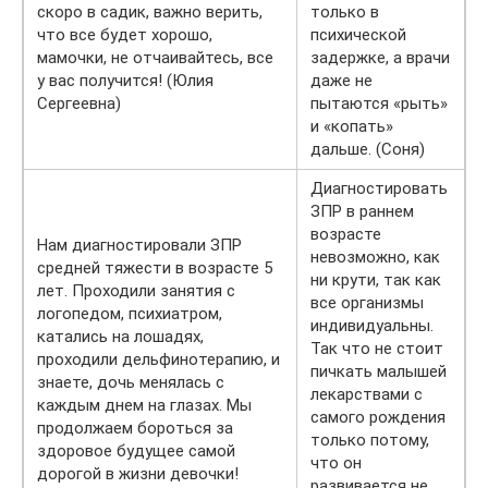
скоро в садик, важно верить,
только в
что все будет хорошо,
психической
мамочки, не отчаивайтесь, все
задержке, а врачи
у вас получится! (Юлия
даже не
Сергеевна)
пытаются «рыть»
и «копать»
дальше. (Соня)
Диагностировать
ЗПР в раннем
возрасте
Нам диагностировали ЗПР
невозможно, как
средней тяжести в возрасте 5
ни крути, так как
лет. Проходили занятия с
все организмы
логопедом, психиатром,
индивидуальны.
катались на лошадях,
Так что не стоит
проходили дельфинотерапию, и
пичкать малышей
знаете, дочь менялась с
лекарствами с
каждым днем на глазах. Мы
самого рождения
продолжаем бороться за
только потому,
здоровое будущее самой
что он
дорогой в жизни девочки!
развивается не