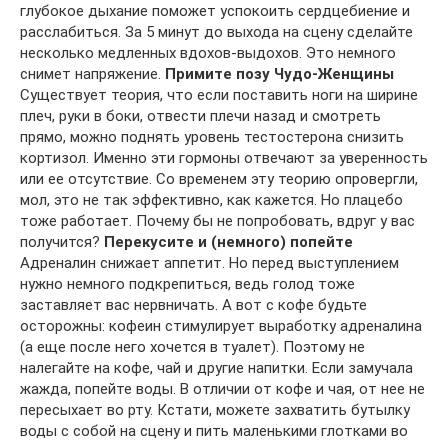
глубокое дыхание поможет успокоить сердцебиение и
расслабиться. За 5 минут до выхода на сцену сделайте
несколько медленных вдохов-выдохов. Это немного
снимет напряжение.
Примите позу Чудо-Женщины
Существует теория, что если поставить ноги на ширине
плеч, руки в боки, отвести плечи назад и смотреть
прямо, можно поднять уровень тестостерона снизить
кортизол. Именно эти гормоны отвечают за уверенность
или ее отсутствие. Со временем эту теорию опровергли,
мол, это не так эффективно, как кажется. Но плацебо
тоже работает. Почему бы не попробовать, вдруг у вас
получится?
Перекусите и (немного) попейте
Адреналин снижает аппетит. Но перед выступлением
нужно немного подкрепиться, ведь голод тоже
заставляет вас нервничать. А вот с кофе будьте
осторожны: кофеин стимулирует выработку адреналина
(а еще после него хочется в туалет). Поэтому не
налегайте на кофе, чай и другие напитки. Если замучала
жажда, попейте воды. В отличии от кофе и чая, от нее не
пересыхает во рту. Кстати, можете захватить бутылку
воды с собой на сцену и пить маленькими глотками во