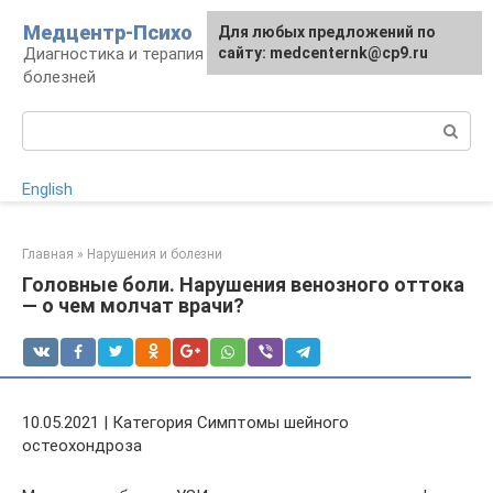
Перейти
Медцентр-Психо
Для любых предложений по
к
Диагностика и терапия психоневрологических
сайту: medcenternk@cp9.ru
контенту
болезней
Поиск:
English
Главная
»
Нарушения и болезни
Головные боли. Нарушения венозного оттока
— о чем молчат врачи?
10.05.2021 | Категория Симптомы шейного
остеохондроза