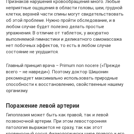
Признаков нарушения кровообращения много. Любые
неприятные ощущения в области головы, шеи, грудной
клетки, верхней части спины могут свидетельствовать
об этой проблеме. Нужно пройти обследование, и в
любом случае будет полезно делать простые
упражнения. В отличие от таблеток, у аккуратно
выполняемой гимнастики и деликатного самомассажа
нет побочных эффектов, то есть в любом случае
состояние не ухудшится.
Главный принцип врача – Primum non nocere («Прежде
всего – не навреди»). Поэтому доктор Шишонин
рекомендует максимально использовать природные
способности к восстановлению, свойственные нашему
организму.
Поражение левой артерии
Гипоплазия может быть как правой, так и левой
позвоночной артерии. При этом левосторонняя
патология выражается не сразу, так как этот
кровеносный сосуд физиологически шире правого и его