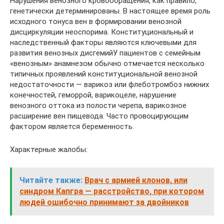
Нарушения венозного кровообращения, как правило,
генетически детерминированы. В настоящее время роль
исходного тонуса вен в формировании венозной
дисциркуляции неоспорима. Конституциональный и
наследственный факторы являются ключевыми для
развития венозных дисгемийУ пациентов с семейным
«венозным» анамнезом обычно отмечается несколько
типичных проявлений конституциональной венозной
недостаточности — варикоз или флеботромбоз нижних
конечностей, геморрой, варикоцеле, нарушение
венозного оттока из полости черепа, варикозное
расширение вен пищевода. Часто провоцирующим
фактором является беременность.
Характерные жалобы:
Читайте также:
Врач с армией клонов, или
синдром Капгра — расстройство, при котором
людей ошибочно принимают за двойников