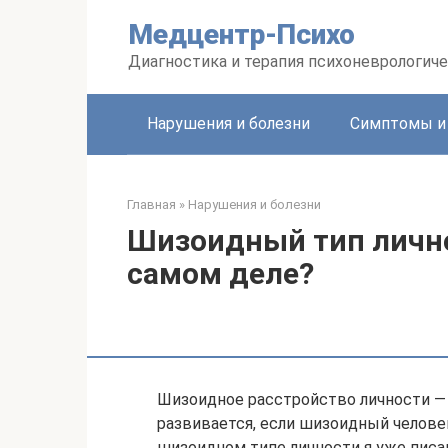
Перейти
Медцентр-Психо
к
контенту
Диагностика и терапия психоневрологиче
Нарушения и болезни
Симптомы и
Главная
»
Нарушения и болезни
Шизоидный тип личнос
самом деле?
Шизоидное расстройство личности — 
развивается, если шизоидный человек
шизоидном типе личности я уже писа