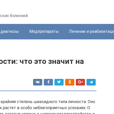
ских болезней
 диагнозы
Медпрепараты
Лечение и реабилитац
ти: что это значит на
крайняя степень шизоидного типа личности. Оно
 растет в особо неблагоприятных условиях. О
ла, сегодня напишу о шизоидном расстройстве и