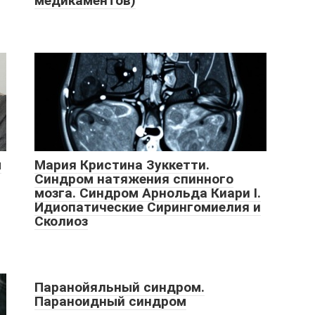
медикаментов)
м
Мария Кристина Зуккетти.
Синдром натяжения спинного
мозга. Синдром Арнольда Киари I.
Идиопатические Сирингомиелия и
Сколиоз
Паранойяльный синдром.
Параноидный синдром