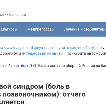
ских болезней
 диагнозы
Медпрепараты
Лечение и реабилитац
tp://www.vagan-arutyunyan.com
. |
купить плетеный забор
, к
дорого бу и
путешествий на авито
. | Прикурить автомоб
ена в
баскетболе
3х3. Был в составе сборной России по ба
вой синдром (боль в
с позвоночником): отчего
вляется