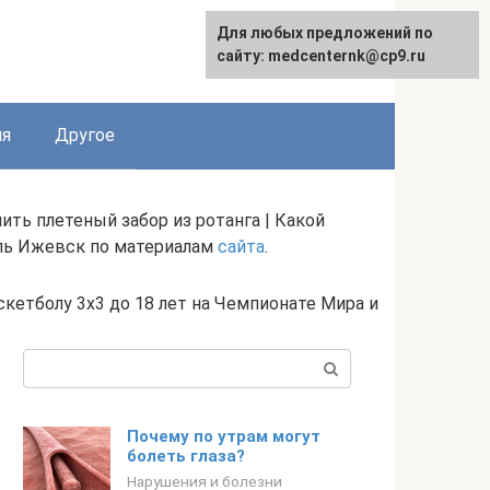
Для любых предложений по
English
сайту: medcenternk@cp9.ru
ия
Другое
упить плетеный забор из ротанга | Какой
иль Ижевск по материалам
сайта
.
скетболу 3х3 до 18 лет на Чемпионате Мира и
Поиск:
Почему по утрам могут
болеть глаза?
Нарушения и болезни