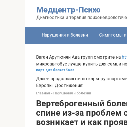
Перейти
Медцентр-Психо
к
контенту
Диагностика и терапия психоневрологиче
Нарушения и болезни
Симптомы и
Ваган Арутюнян Ава групп смотрите на
ht
микроавтобус лучше купить для семьи не
корт для баскетбола
Далее продолжил свою карьеру спортсм
Европы. Достижения:
Главная
»
Нарушения и болезни
Вертеброгенный боле
спине из-за проблем 
возникает и как проя