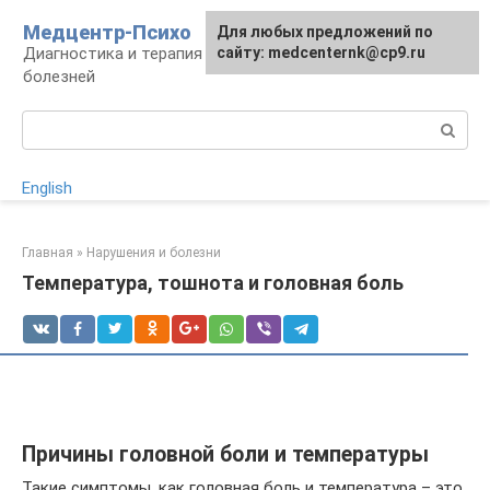
Перейти
Медцентр-Психо
Для любых предложений по
к
Диагностика и терапия психоневрологических
сайту: medcenternk@cp9.ru
контенту
болезней
Поиск:
English
Главная
»
Нарушения и болезни
Температура, тошнота и головная боль
Причины головной боли и температуры
Такие симптомы, как головная боль и температура – это