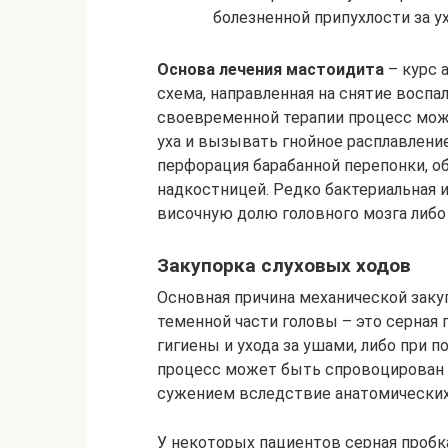
болезненной припухлости за у
Основа лечения мастоидита
– курс 
схема, направленная на снятие воспа
своевременной терапии процесс мож
уха и вызывать гнойное расплавлени
перфорация барабанной перепонки, о
надкостницей. Редко бактериальная 
височную долю головного мозга либо
Закупорка слуховых ходов
Основная причина механической закуп
теменной части головы – это серная 
гигиены и ухода за ушами, либо при 
процесс может быть спровоцирован 
сужением вследствие анатомических
У некоторых пациентов серная пробк