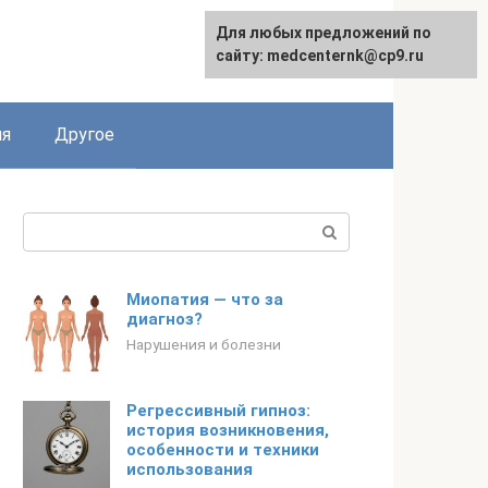
Для любых предложений по
English
сайту: medcenternk@cp9.ru
ия
Другое
Поиск:
Миопатия — что за
диагноз?
Нарушения и болезни
Регрессивный гипноз:
история возникновения,
особенности и техники
использования