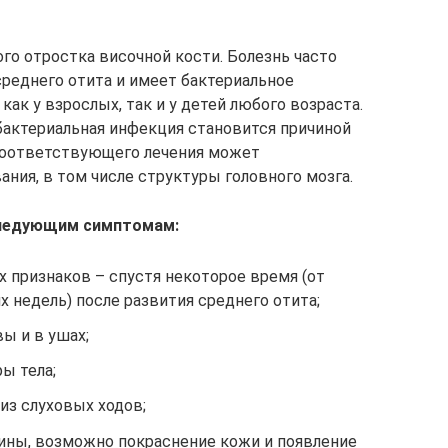
го отростка височной кости. Болезнь часто
среднего отита и имеет бактериальное
ак у взрослых, так и у детей любого возраста.
 бактериальная инфекция становится причиной
 соответствующего лечения может
ния, в том числе структуры головного мозга.
следующим симптомам:
х признаков – спустя некоторое время (от
х недель) после развития среднего отита;
ы и в ушах;
ы тела;
из слуховых ходов;
ины, возможно покраснение кожи и появление