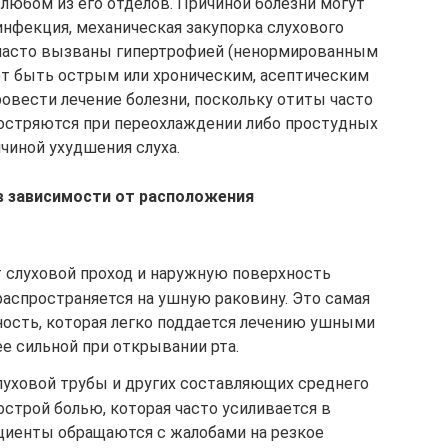
любом из его отделов. Причиной болезни могут
инфекция, механическая закупорка слухового
ы часто вызваны гипертрофией (ненормированным
ет быть острым или хроническим, асептическим
овести лечение болезни, поскольку отиты часто
бостряются при переохлаждении либо простудных
ичиной ухудшения слуха.
в зависимости от расположения
т слуховой проход и наружную поверхность
распространяется на ушную раковину. Это самая
ность, которая легко поддается лечению ушными
ее сильной при открывании рта.
луховой трубы и других составляющих среднего
острой болью, которая часто усиливается в
ациенты обращаются с жалобами на резкое