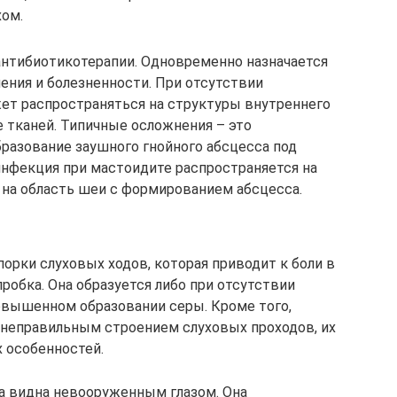
хом.
антибиотикотерапии. Одновременно назначается
ления и болезненности. При отсутствии
ет распространяться на структуры внутреннего
е тканей. Типичные осложнения – это
бразование заушного гнойного абсцесса под
инфекция при мастоидите распространяется на
 на область шеи с формированием абсцесса.
орки слуховых ходов, которая приводит к боли в
пробка. Она образуется либо при отсутствии
повышенном образовании серы. Кроме того,
неправильным строением слуховых проходов, их
 особенностей.
а видна невооруженным глазом. Она