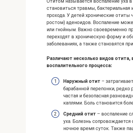
Отитом называется воспаление уха в 
становиться травмы, бактериальная 
прохода. У детей хронические отит
ростом) аденоидов. Воспаление мож
или гнойным. Важно своевременно пр
переходят в хроническую форму и о
заболеваниях, а также становятся пр
Различают несколько видов отита, 
воспалительного процесса:
Наружный отит
– затрагивае
барабанной перепонки, редко 
частая и безопасная разновид
каплями. Боль становится бол
Средний отит
– воспаление с
уха. Болезнь сопровождается 
ночное время суток. Также п